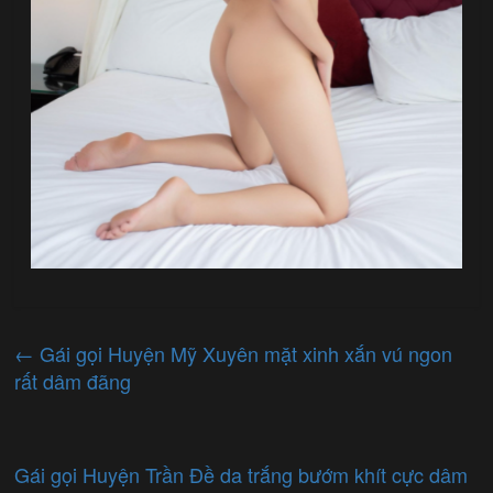
←
Gái gọi Huyện Mỹ Xuyên mặt xinh xắn vú ngon
rất dâm đãng
Gái gọi Huyện Trần Đề da trắng bướm khít cực dâm