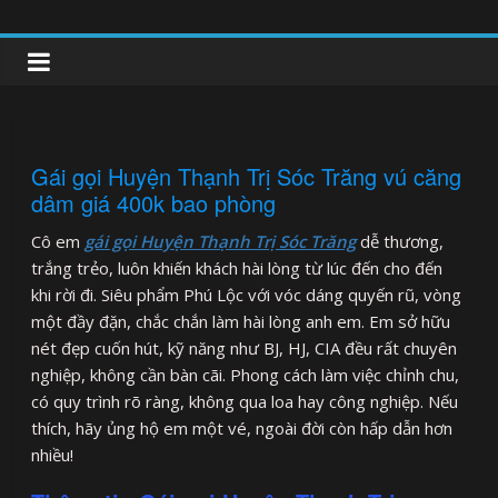
Skip
to
clipnonglive.com
content
Gái gọi Huyện Thạnh Trị Sóc Trăng vú căng
dâm giá 400k bao phòng
Cô em
gái gọi Huyện Thạnh Trị Sóc Trăng
dễ thương,
trắng trẻo, luôn khiến khách hài lòng từ lúc đến cho đến
khi rời đi. Siêu phẩm Phú Lộc với vóc dáng quyến rũ, vòng
một đầy đặn, chắc chắn làm hài lòng anh em. Em sở hữu
nét đẹp cuốn hút, kỹ năng như BJ, HJ, CIA đều rất chuyên
nghiệp, không cần bàn cãi. Phong cách làm việc chỉnh chu,
có quy trình rõ ràng, không qua loa hay công nghiệp. Nếu
thích, hãy ủng hộ em một vé, ngoài đời còn hấp dẫn hơn
nhiều!