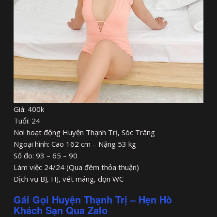
Giá: 400k
Tuổi: 24
Nơi hoạt động Huyện Thạnh Trị, Sóc Trăng
Ngoại hình: Cao 162 cm – Nặng 53 kg
Số đo: 93 – 65 – 90
Làm việc 24/24 (Qua đêm thỏa thuận)
Dịch vụ BJ, HJ, vét máng, dọn WC
Gái Gọi Huyện Thạnh Trị – Hẹn Hò
Khách Sạn Qua Zalo