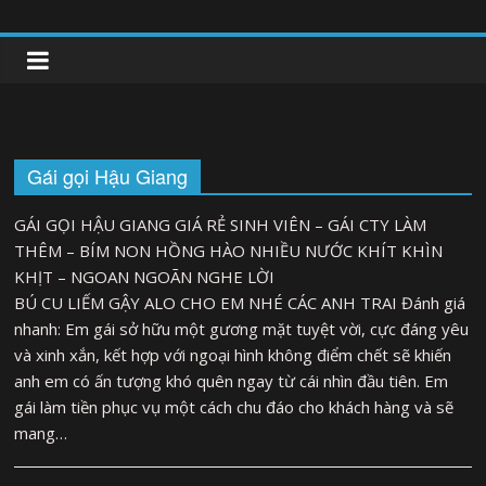
Skip
to
clipnonglive.com
content
Gái gọi Hậu Giang
GÁI GỌI HẬU GIANG GIÁ RẺ SINH VIÊN – GÁI CTY LÀM
THÊM – BÍM NON HỒNG HÀO NHIỀU NƯỚC KHÍT KHÌN
KHỊT – NGOAN NGOÃN NGHE LỜI
BÚ CU LIẾM GẬY ALO CHO EM NHÉ CÁC ANH TRAI Đánh giá
nhanh: Em gái sở hữu một gương mặt tuyệt vời, cực đáng yêu
và xinh xắn, kết hợp với ngoại hình không điểm chết sẽ khiến
anh em có ấn tượng khó quên ngay từ cái nhìn đầu tiên. Em
gái làm tiền phục vụ một cách chu đáo cho khách hàng và sẽ
mang…