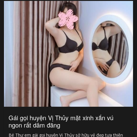
Gái gọi huyện Vị Thủy mặt xinh xắn vú
ngon rất dâm đãng
Bé Thư em gái gọi huyện Vị Thủy sở hữu vẻ đẹp tựa thiên