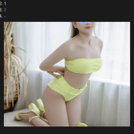
1
2
»