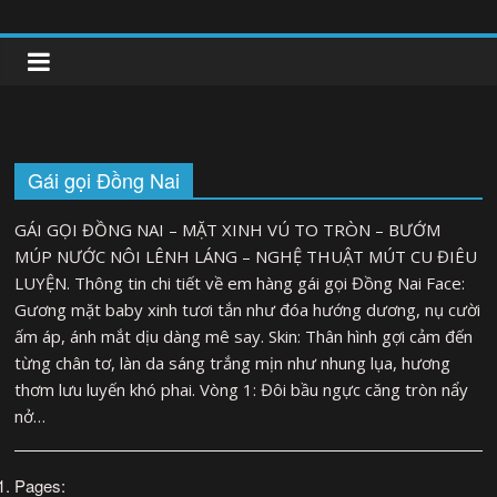
Skip
to
clipnonglive.com
content
Gái gọi Đồng Nai
GÁI GỌI ĐỒNG NAI – MẶT XINH VÚ TO TRÒN – BƯỚM
MÚP NƯỚC NÔI LÊNH LÁNG – NGHỆ THUẬT MÚT CU ĐIÊU
LUYỆN. Thông tin chi tiết về em hàng gái gọi Đồng Nai Face:
Gương mặt baby xinh tươi tắn như đóa hướng dương, nụ cười
ấm áp, ánh mắt dịu dàng mê say. Skin: Thân hình gợi cảm đến
từng chân tơ, làn da sáng trắng mịn như nhung lụa, hương
thơm lưu luyến khó phai. Vòng 1: Đôi bầu ngực căng tròn nẩy
nở…
Pages: