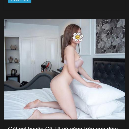
Gái gọi huyện Cô Tô vú căng tròn cực dâm