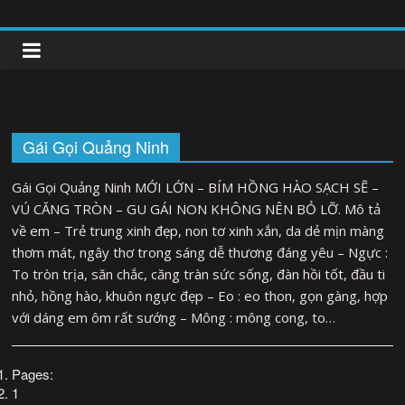
Skip
to
clipnonglive.com
content
Gái Gọi Quảng Ninh
Gái Gọi Quảng Ninh MỚI LỚN – BÍM HỒNG HÀO SẠCH SẼ –
VÚ CĂNG TRÒN – GU GÁI NON KHÔNG NÊN BỎ LỠ. Mô tả
về em – Trẻ trung xinh đẹp, non tơ xinh xắn, da dẻ mịn màng
thơm mát, ngây thơ trong sáng dễ thương đáng yêu – Ngực :
To tròn trịa, săn chắc, căng tràn sức sống, đàn hồi tốt, đầu ti
nhỏ, hồng hào, khuôn ngực đẹp – Eo : eo thon, gọn gàng, hợp
với dáng em ôm rất sướng – Mông : mông cong, to…
Pages:
1