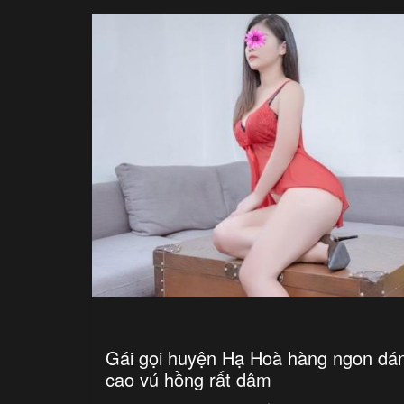
Gái gọi huyện Hạ Hoà hàng ngon dá
cao vú hồng rất dâm