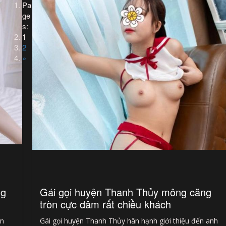
Pa
ge
s:
1
2
»
ng
Gái gọi huyện Thanh Thủy mông căng
tròn cực dâm rất chiều khách
an
Gái gọi huyện Thanh Thủy hân hạnh giới thiệu đến anh