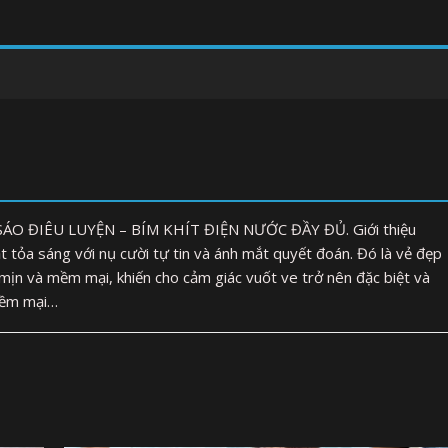
O ĐIÊU LUYỆN – BÍM KHÍT ĐIỆN NƯỚC ĐẦY ĐỦ. Giới thiệu
ỏa sáng với nụ cười tự tin và ánh mắt quyết đoán. Đó là vẻ đẹp
 mịn và mềm mại, khiến cho cảm giác vuốt ve trở nên đặc biệt và
 mềm mại…