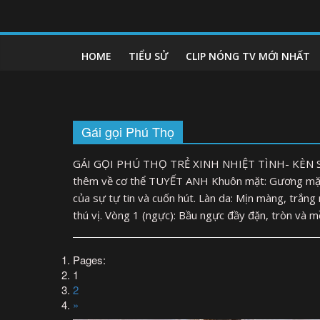
Skip
to
clipnonglive.com
content
HOME
TIỂU SỬ
CLIP NÓNG TV MỚI NHẤT
Gái gọi Phú Thọ
GÁI GỌI PHÚ THỌ TRẺ XINH NHIỆT TÌNH- KÈN SÁ
thêm về cơ thể TUYẾT ANH Khuôn mặt: Gương mặt t
của sự tự tin và cuốn hút. Làn da: Mịn màng, trắng
thú vị. Vòng 1 (ngực): Bầu ngực đầy đặn, tròn và
Pages:
1
2
»