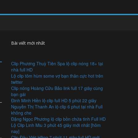
Bài viết mới nhất
Clip Phương Thuỳ Tiên Spa lộ clip nóng 18+ tại
nhà full HD
Lộ clip tôm hùm some vợ bạn thân cực hot trên
twitter
Clip nóng Hoàng Cửu Bảo link full 17 giây cùng
bạn gái
Đinh Minh Hiền lộ clip full HD 5 phút 22 giây
Nguyễn Thị Thanh An lộ clip 6 phut tại nhà Full
không che
Đặng Ngọc Phương lộ clip bồn chứa tinh Full HD
Lộ Clip Linh Miu 3 phút 45 giây mới nhất [hôm
nay]
Clip Đậu Việt Hằng 7 phút 11 giây full HD mới