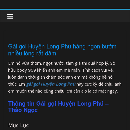
Skip
to
clipnonglive.com
content
Gái gọi Huyện Long Phú hàng ngon bướm
nhiều lông rất dâm
Em nó vừa thơm, ngọt nước, tầm giá thì quá hợp lý. Sở
hữu body 969 khiến anh em mê mẩn. Tính cách vui vẻ,
luôn dành thời gian chăm sóc anh em mà không hề hối
thúc. Em
gái gọi Huyện Long Phú
này cực kỳ dễ chịu, anh
em muốn thế nào cũng chiều, chỉ cần alo là có mặt ngay.
Thông tin Gái gọi Huyện Long Phú –
Thảo Ngọc
Mục Lục