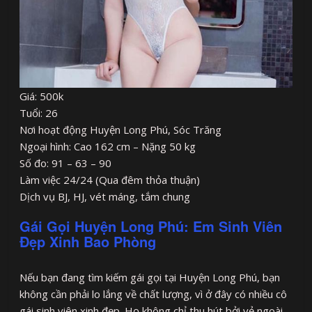
Giá: 500k
Tuổi: 26
Nơi hoạt động Huyện Long Phú, Sóc Trăng
Ngoại hình: Cao 162 cm – Nặng 50 kg
Số đo: 91 – 63 – 90
Làm việc 24/24 (Qua đêm thỏa thuận)
Dịch vụ BJ, HJ, vét máng, tắm chung
Gái Gọi Huyện Long Phú: Em Sinh Viên
Đẹp Xinh Bao Phòng
Nếu bạn đang tìm kiếm gái gọi tại Huyện Long Phú, bạn
không cần phải lo lắng về chất lượng, vì ở đây có nhiều cô
gái sinh viên xinh đẹp. Họ không chỉ thu hút bởi vẻ ngoài