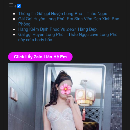
Thông tin Gái gọi Huyện Long Phú – Thảo Ngọc
Gái Gọi Huyện Long Phú: Em Sinh Viên Đẹp Xinh Bao
Phòng
Hàng Kiểm Định Phục Vụ 24/24 Hàng Đẹp
Gái gọi Huyện Long Phú – Thảo Ngọc cave Long Phú
dày cơm body bốc
Click Lấy Zalo Liên Hệ Em