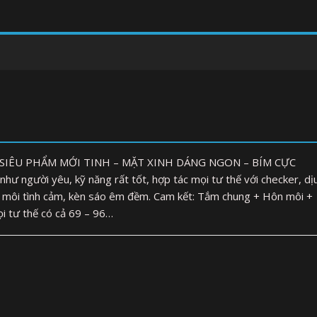
– SIÊU PHẨM MỚI TINH – MẶT XINH DÁNG NGON – BÍM CỰC
ư người yêu, kỹ năng rất tốt, hợp tác mọi tư thế với checker, dị
n môi tình cảm, kèn sáo êm đềm. Cam kết: Tắm chung + Hôn môi +
i tư thế có cả 69 – 96…