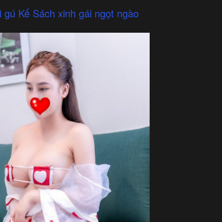
 gú Kế Sách xinh gái ngọt ngào