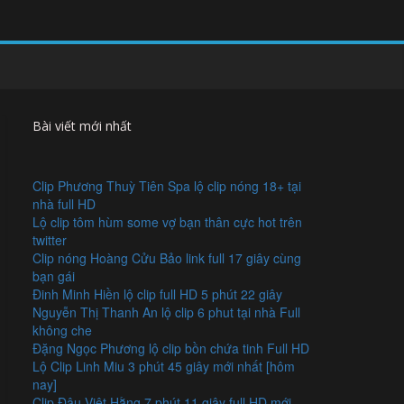
Bài viết mới nhất
Clip Phương Thuỳ Tiên Spa lộ clip nóng 18+ tại
nhà full HD
Lộ clip tôm hùm some vợ bạn thân cực hot trên
twitter
Clip nóng Hoàng Cửu Bảo link full 17 giây cùng
bạn gái
Đinh Minh Hiền lộ clip full HD 5 phút 22 giây
Nguyễn Thị Thanh An lộ clip 6 phut tại nhà Full
không che
Đặng Ngọc Phương lộ clip bồn chứa tinh Full HD
Lộ Clip Linh Miu 3 phút 45 giây mới nhất [hôm
nay]
Clip Đậu Việt Hằng 7 phút 11 giây full HD mới