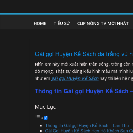
Skip
to
clipnonglive.com
content
HOME
TIỂU SỬ
CLIP NÓNG TV MỚI NHẤT
Gái gọi Huyện Kế Sách da trắng vú 
Nhìn em này mới xuất hiện trên sóng, trông còn 
đỏ mọng. Thật sự đúng kiểu hình mẫu mà mình l
như em
gái gọi Huyện Kế Sách
này thì liên hệ 
Thông tin Gái gọi Huyện Kế Sách 
Mục Lục
Thông tin Gái gọi Huyện Kế Sách – Lan Thu
Gái Gọi Huyện Kế Sách Hẹn Hò Khách Sạn C