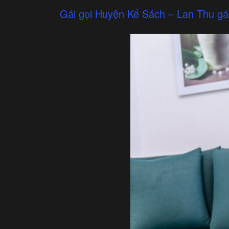
Gái gọi Huyện Kế Sách – Lan Thu gái