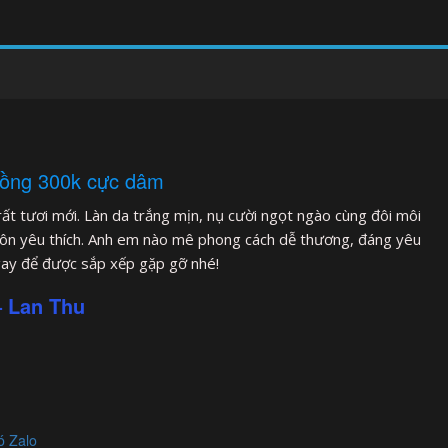
hồng 300k cực dâm
rất tươi mới. Làn da trắng mịn, nụ cười ngọt ngào cùng đôi môi
uôn yêu thích. Anh em nào mê phong cách dễ thương, đáng yêu
ngay để được sắp xếp gặp gỡ nhé!
– Lan Thu
ó Zalo