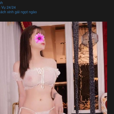
nh
 Vụ 24/24
ách xinh gái ngọt ngào