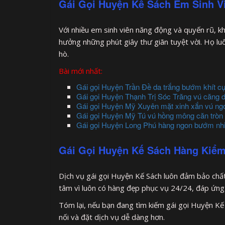
Gái Gọi Huyện Kế Sách Em Sinh V
Với nhiều em sinh viên năng động và quyến rũ, k
hưởng những phút giây thư giãn tuyệt vời. Họ lu
hò.
Bài mới nhất:
Gái gọi Huyện Trần Đề da trắng bướm khít cự
Gái gọi Huyện Thạnh Trị Sóc Trăng vú căng 
Gái gọi Huyện Mỹ Xuyên mặt xinh xắn vú ng
Gái gọi Huyện Mỹ Tú vú hồng mông căn tròn l
Gái gọi Huyện Long Phú hàng ngon bướm nhi
Gái Gọi Huyện Kế Sách Hàng Kiểm
Dịch vụ gái gọi Huyện Kế Sách luôn đảm bảo chất
tâm vì luôn có hàng đẹp phục vụ 24/24, đáp ứng
Tóm lại, nếu bạn đang tìm kiếm gái gọi Huyện Kế S
nối và đặt dịch vụ dễ dàng hơn.