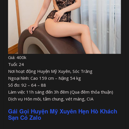
Giá: 400k
Tuổi: 24
Nơi hoạt động Huyện Mỹ Xuyên, Sóc Trăng
Ngoại hình: Cao 159 cm – Nặng 54 kg
Số đo: 92 – 64 – 88
Làm việc 11h sáng đến 3h đêm (Qua đêm thỏa thuận)
Dịch vụ Hôn môi, tắm chung, vét máng, CIA
Gái Gọi Huyện Mỹ Xuyên Hẹn Hò Khách
Sạn Có Zalo