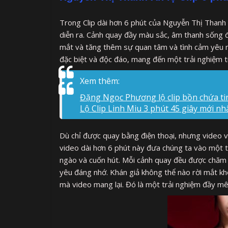
Trong Clip dài hơn 6 phút của Nguyễn Thị Thanh 
diễn ra. Cảnh quay đầy màu sắc, âm thanh sống độ
mắt và tăng thêm sự quan tâm và tình cảm yêu m
đặc biệt và độc đáo, mang đến một trải nghiệm t
Xem thêm:
Đặng Ngọc Phương lộ clip bồn chứa ti
Lộ Clip Linh Miu 3 phút 45 giây mới nh
Dù chỉ được quay bằng điện thoại, nhưng video v
video dài hơn 6 phút này đưa chúng ta vào một th
ngào và cuốn hút. Mỗi cảnh quay đều được chăm c
yêu đáng nhớ. Khán giả không thể nào rời mắt kh
mà video mang lại. Đó là một trải nghiệm đầy mê