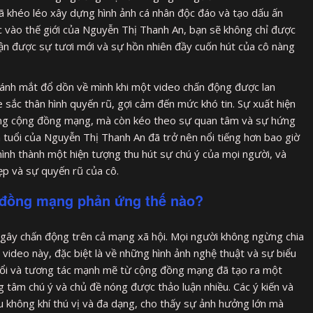
ã khéo léo xây dựng hình ảnh cá nhân độc đáo và tạo dấu ấn
c vào thế giới của Nguyễn Thị Thanh An, bạn sẽ không chỉ được
n được sự tươi mới và sự hồn nhiên đầy cuốn hút của cô nàng
 ánh mắt đổ dồn về mình khi một video chấn động được lan
 sắc thân hình quyến rũ, gợi cảm đến mức khó tin. Sự xuất hiện
ong cộng đồng mạng, mà còn kéo theo sự quan tâm và sự hứng
 tuổi của Nguyễn Thị Thanh An đã trở nên nổi tiếng hơn bao giờ
 mình thành một hiện tượng thu hút sự chú ý của mọi người, và
ẹp và sự quyến rũ của cô.
g đồng mạng phản ứng thế nào?
gây chấn động trên cả mạng xã hội. Mọi người không ngừng chia
a video này, đặc biệt là về những hình ảnh nghệ thuật và sự biểu
 nổi và tương tác mạnh mẽ từ cộng đồng mạng đã tạo ra một
ng tâm chú ý và chủ đề nóng được thảo luận nhiều. Các ý kiến và
u không khí thú vị và đa dạng, cho thấy sự ảnh hưởng lớn mà