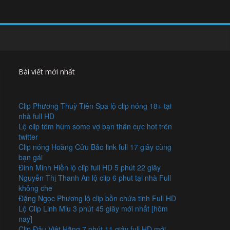
Bài viết mới nhất
Clip Phương Thuỳ Tiên Spa lộ clip nóng 18+ tại
nhà full HD
Lộ clip tôm hùm some vợ bạn thân cực hot trên
twitter
Clip nóng Hoàng Cửu Bảo link full 17 giây cùng
bạn gái
Đinh Minh Hiền lộ clip full HD 5 phút 22 giây
Nguyễn Thị Thanh An lộ clip 6 phut tại nhà Full
không che
Đặng Ngọc Phương lộ clip bồn chứa tinh Full HD
Lộ Clip Linh Miu 3 phút 45 giây mới nhất [hôm
nay]
Clip Đậu Việt Hằng 7 phút 11 giây full HD mới