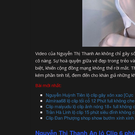
Video của Nguyễn Thị Thanh An không chỉ gây số
cô nàng. Sự hoà quyện giữa vẻ đẹp trong trẻo v
biệt, khiến cộng đồng mạng không thể rời mắt. 
kém phần tinh tế, đem đến cho khán giả những k
Bài mới nhất:
Nguyễn Huỳnh Tiên lộ clip gây xôn xao [Cực 
Almiraa68 lộ clip tối cổ 12 Phút full không che
Clip maiyudu lộ clip ảnh nóng 18+ full không 
Trần Hà Linh lộ clip 15 phút siêu đỉnh không 
Clip Đan Phượng shop show bướm xinh xinh
Nguyễn Thị Thanh An lộ Clip 6 phú