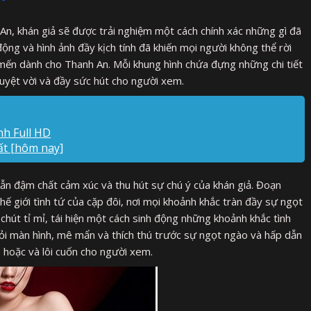
An, khán giả sẽ được trải nghiệm một cách chính xác những gì đã
ng và hình ảnh đầy kịch tính đã khiến mọi người không thể rời
ến dành cho Thanh An. Mỗi khung hình chứa đựng những chi tiết
uyệt vời và đầy sức hút cho người xem.
nh Full HD
ất [hôm nay]
ẫn đậm chất cảm xúc và thu hút sự chú ý của khán giả. Đoạn
ế giới tình tứ của cặp đôi, nơi mọi khoảnh khắc tràn đầy sự ngọt
hút tỉ mỉ, tái hiện một cách sinh động những khoảnh khắc tình
ỏi màn hình, mê mẩn và thích thú trước sự ngọt ngào và hấp dẫn
 hoặc và lôi cuốn cho người xem.