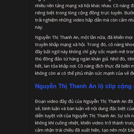
nhiều nền tảng mạng xã hội khác nhau. Cô nàng đ
riêng biệt trong lòng cộng đồng trực tuyến. Bướ
trải nghiệm những video hấp dẫn mà còn cảm nhậ
này.
Nguyễn Thị Thanh An, một lần nữa, đã khiến mọi
truyền khắp mạng xã hội. Trong đó, cô nàng khoe
đầy bất ngờ này không chỉ gây sốc mạnh mẽ tr
thú đông đảo từ hàng ngàn khán giả. Nhờ đó, tên
hết, lan tỏa khắp nơi. Cô nàng đích thực đã biến
không còn ai có thể phủ nhận sức mạnh của vẻ đ
Nguyễn Thị Thanh An lộ clip cộn
Đoạn video đầy đủ của Nguyễn Thị Thanh An đã 
sẻ, bình luận và bàn luận về nội dung đặc biệt củ
diễn tuyệt vời của Nguyễn Thị Thanh An. Sự sôi
không khí cuồng nhiệt, khiến video trở thành tru
cảm nhận trái chiều đã xuất hiện, tạo nên một bầ