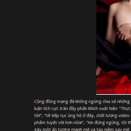
Cộng đồng mạng đã không ngừng chia sẻ những p
luận tích cực tràn đầy phấn khích xuất hiện: “Th
tôi!”, “Sẽ tiếp tục ủng hộ ở đây, chất lượng vide
phẩm tuyệt vời hơn nữa!”, “Xin đừng ngừng, tôi 
gây một ấn tượng mạnh mẽ và tạo niềm say mê c