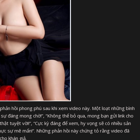
hản hồi phong phú sau khi xem video này. Một loạt những bình
ực sự đáng mong chờ!”, “Không thể bỏ qua, mong bạn gửi link cho
o thật tuyệt vời!”, “Cực kỳ đáng để xem, hy vọng sẽ có nhiều sản
thực sự mê mẩn!”. Những phản hồi này chứng tỏ rằng video đã
ho khán giả.