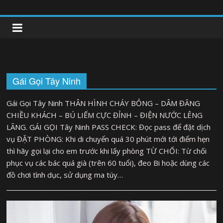
Skip
to
clipnonglive.com
content
Gái Gọi Tây Ninh
Gái Gọi Tây Ninh THÂN HÌNH CHÁY BỎNG – DÂM ĐÃNG
CHIỀU KHÁCH – BÚ LIẾM CỰC ĐỈNH – ĐIỆN NƯỚC LÊNG
LÃNG. GÁI GỌI Tây Ninh PASS CHECK: Đọc pass để đặt dịch
vụ ĐẶT PHÒNG: Khi di chuyển quá 30 phút mới tới điểm hẹn
thì hãy gọi lại cho em trước khi lấy phòng TỪ CHỐI: Từ chối
phục vụ các bác quá già (trên 60 tuổi), đeo Bi hoặc dùng các
đồ chơi tình dục, sử dụng ma túy…