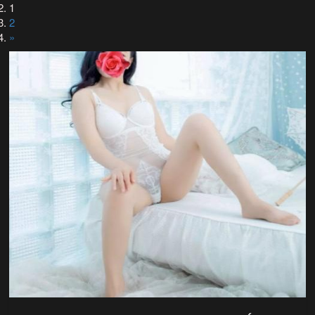
1
2
»