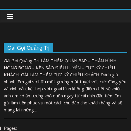
Skip
to
clipnonglive.com
content
Gái Gọi Quảng Trị
Gái Gọi Quảng Trị LÀM THÊM QUÁN BAR – THÂN HÌNH
NÓNG BỎNG – KÈN SÁO ĐIÊU LUYỆN – CỰC KỲ CHIỀU
KHÁCH. GÁI LÀM THÊM CỰC KỲ CHIỀU KHÁCH Đánh giá
nhanh: Em gái sở hữu một gương mặt tuyệt vời, cực đáng yêu
và xinh xắn, kết hợp với ngoại hình không điểm chết sẽ khiến
anh em có ấn tượng khó quên ngay từ cái nhìn đầu tiên. Em
gái làm tiền phục vụ một cách chu đáo cho khách hàng và sẽ
mang lại những…
Pages: