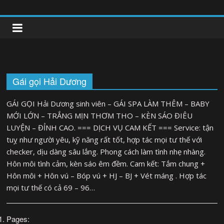
Skip
to
clipnonglive.com
content
Gái gọi Hải Dương
GÁI GỌI Hải Dương sinh viên – GÁI SPA LÀM THÊM – BABY
MỚI LỚN – TRẮNG MỊN THƠM THO – KÈN SÁO ĐIÊU
LUYỆN – ĐỈNH CAO. === DỊCH VỤ CAM KẾT === Service: tận
tuỵ như người yêu, kỹ năng rất tốt, hợp tác mọi tư thế với
checker, dịu dàng sâu lắng. Phong cách làm tình nhẹ nhàng.
Hôn môi tình cảm, kèn sáo êm đềm. Cam kết: Tắm chung +
Hôn môi + Hôn vú – Bóp vú + HJ – BJ + Vét máng . Hợp tác
mọi tư thế có cả 69 – 96…
Pages: