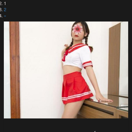
1
2
»