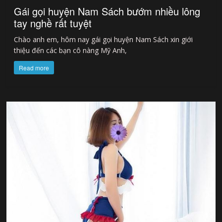
Gái gọi huyện Nam Sách bướm nhiều lông
tay nghề rất tuyệt
Chào anh em, hôm nay gái gọi huyện Nam Sách xin giới
thiệu đến các bạn cô nàng Mỹ Anh,
Read more