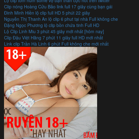
Lộ clip tôm hùm some vợ bạn thân cực hot trên twitter
Clip nóng Hoàng Cửu Bảo link full 17 giây cùng bạn gái
Đinh Minh Hiền lộ clip full HD 5 phút 22 giây
Nguyễn Thị Thanh An lộ clip 6 phut tại nhà Full không che
Đặng Ngọc Phương lộ clip bồn chứa tinh Full HD
Lộ Clip Linh Miu 3 phút 45 giây mới nhất [hôm nay]
Clip Đậu Việt Hằng 7 phút 11 giây full HD mới nhất
Link clip Trần Hà Linh 6 phút Full không che mới nhất