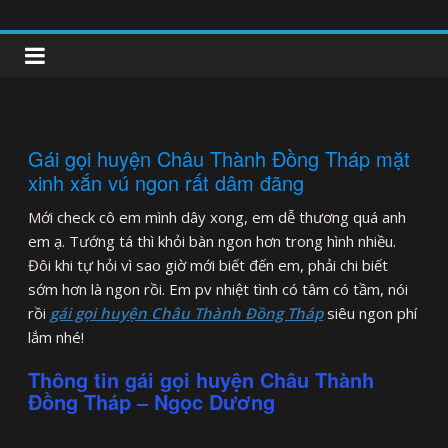
Skip
to
clipnonglive.com
content
Gái gọi huyện Châu Thành Đồng Tháp mặt
xinh xắn vú ngon rất dâm đãng
Mới check cô em mình dây xong, em dễ thương quá anh
em ạ. Tướng tá thì khỏi bàn ngon hơn trong hình nhiều.
Đôi khi tự hỏi vì sao giờ mới biết đến em, phải chi biết
sớm hơn là ngon rồi. Em pv nhiệt tình có tâm có tầm, nói
rồi
gái gọi huyện Châu Thành Đồng Tháp
siêu ngon phí
lắm nhé!
Thông tin gái gọi huyện Châu Thành
Đồng Tháp – Ngọc Dương