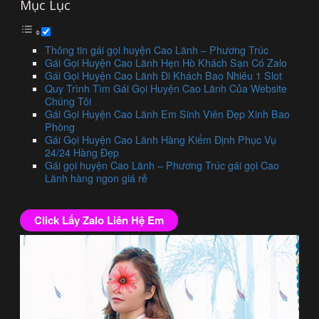
Mục Lục
Thông tin gái gọi huyện Cao Lãnh – Phương Trúc
Gái Gọi Huyện Cao Lãnh Hẹn Hò Khách Sạn Có Zalo
Gái Gọi Huyện Cao Lãnh Đi Khách Bao Nhiêu 1 Slot
Quy Trình Tìm Gái Gọi Huyện Cao Lãnh Của Website
Chúng Tôi
Gái Gọi Huyện Cao Lãnh Em Sinh Viên Đẹp Xinh Bao
Phòng
Gái Gọi Huyện Cao Lãnh Hàng Kiểm Định Phục Vụ
24/24 Hàng Đẹp
Gái gọi huyện Cao Lãnh – Phương Trúc gái gọi Cao
Lãnh hàng ngon giá rẻ
Click Lấy Zalo Liên Hệ Em