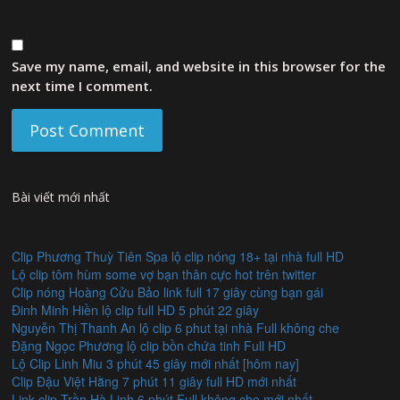
Save my name, email, and website in this browser for the
next time I comment.
Bài viết mới nhất
Clip Phương Thuỳ Tiên Spa lộ clip nóng 18+ tại nhà full HD
Lộ clip tôm hùm some vợ bạn thân cực hot trên twitter
Clip nóng Hoàng Cửu Bảo link full 17 giây cùng bạn gái
Đinh Minh Hiền lộ clip full HD 5 phút 22 giây
Nguyễn Thị Thanh An lộ clip 6 phut tại nhà Full không che
Đặng Ngọc Phương lộ clip bồn chứa tinh Full HD
Lộ Clip Linh Miu 3 phút 45 giây mới nhất [hôm nay]
Clip Đậu Việt Hằng 7 phút 11 giây full HD mới nhất
Link clip Trần Hà Linh 6 phút Full không che mới nhất