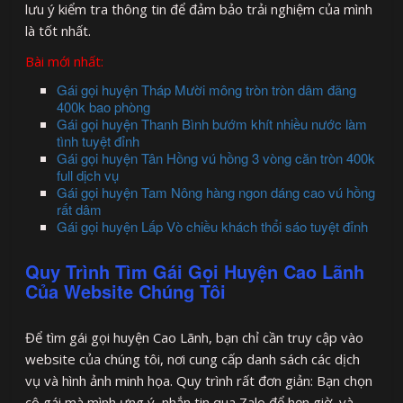
lưu ý kiểm tra thông tin để đảm bảo trải nghiệm của mình
là tốt nhất.
Bài mới nhất:
Gái gọi huyện Tháp Mười mông tròn tròn dâm đãng
400k bao phòng
Gái gọi huyện Thanh Bình bướm khít nhiều nước làm
tình tuyệt đỉnh
Gái gọi huyện Tân Hồng vú hồng 3 vòng căn tròn 400k
full dịch vụ
Gái gọi huyện Tam Nông hàng ngon dáng cao vú hồng
rất dâm
Gái gọi huyện Lấp Vò chiều khách thổi sáo tuyệt đỉnh
Quy Trình Tìm Gái Gọi Huyện Cao Lãnh
Của Website Chúng Tôi
Để tìm gái gọi huyện Cao Lãnh, bạn chỉ cần truy cập vào
website của chúng tôi, nơi cung cấp danh sách các dịch
vụ và hình ảnh minh họa. Quy trình rất đơn giản: Bạn chọn
cô gái mà mình ưng ý, nhắn tin qua Zalo để hẹn giờ, và