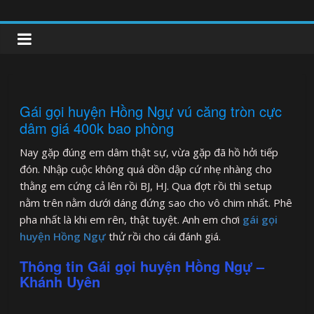
Skip
to
clipnonglive.com
content
Gái gọi huyện Hồng Ngự vú căng tròn cực
dâm giá 400k bao phòng
Nay gặp đúng em dâm thật sự, vừa gặp đã hồ hởi tiếp
đón. Nhập cuộc không quá dồn dập cứ nhẹ nhàng cho
thằng em cứng cả lên rồi BJ, HJ. Qua đợt rồi thì setup
nằm trên nằm dưới dáng đứng sao cho vô chim nhất. Phê
pha nhất là khi em rên, thật tuyệt. Anh em chơi
gái gọi
huyện Hồng Ngự
thử rồi cho cái đánh giá.
Thông tin Gái gọi huyện Hồng Ngự –
Khánh Uyên