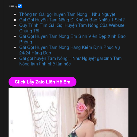
Thông tin Gái gọi huyện Tam Nông – Như Nguyệt
Gái Gọi Huyện Tam Nông Đi Khách Bao Nhiêu 1 Slot?
Quy Trình Tìm Gái Gọi Huyện Tam Nông Của Website
Chúng Tôi
Gái Gọi Huyện Tam Nông Em Sinh Viên Đẹp Xinh Bao
Phòng
Gái Gọi Huyện Tam Nông Hàng Kiểm Định Phục Vụ
24/24 Hàng Đẹp
Gái gọi huyện Tam Nông – Như Nguyệt gái xinh Tam
Nông làm tình phê tận nóc
Click Lấy Zalo Liên Hệ Em