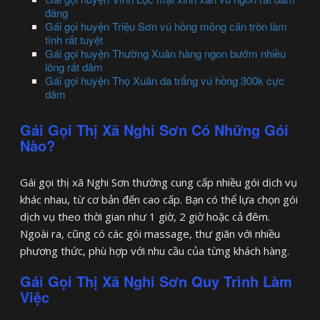
đãng
Gái gọi huyện Triệu Sơn vú hồng mông căn tròn làm
tình rất tuyệt
Gái gọi huyện Thường Xuân hàng ngon bướm nhiều
lông rất dâm
Gái gọi huyện Thọ Xuân da trắng vú hồng 300k cực
dâm
Gái Gọi Thị Xã Nghi Sơn Có Những Gói
Nào?
Gái gọi thị xã Nghi Sơn thường cung cấp nhiều gói dịch vụ
khác nhau, từ cơ bản đến cao cấp. Bạn có thể lựa chọn gói
dịch vụ theo thời gian như 1 giờ, 2 giờ hoặc cả đêm.
Ngoài ra, cũng có các gói massage, thư giãn với nhiều
phương thức, phù hợp với nhu cầu của từng khách hàng.
Gái Gọi Thị Xã Nghi Sơn Quy Trình Làm
Việc