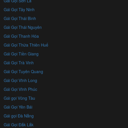
Gái Gọi Sơn La
Gái Gọi Tây Ninh
Gái Gọi Thái Bình
Gái Gọi Thái Nguyên
Gái Gọi Thanh Hóa
Gái Gọi Thừa Thiên Huế
Gái Gọi Tiền Giang
Gái Gọi Trà Vinh
Gái Gọi Tuyên Quang
Gái Gọi Vĩnh Long
Gái Gọi Vĩnh Phúc
Gái gọi Vũng Tàu
Gái Gọi Yên Bái
Gái gọi Đà Nẵng
Gái Gọi Đắk Lắk