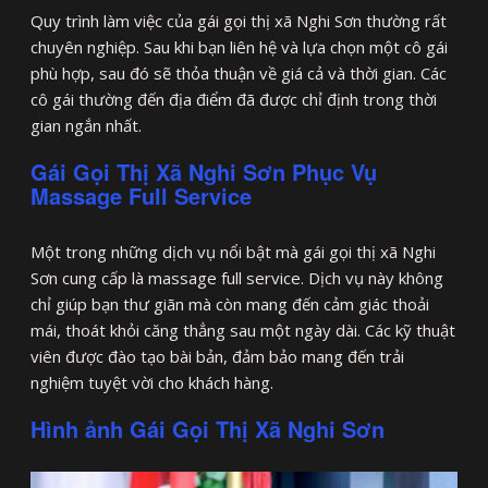
Quy trình làm việc của gái gọi thị xã Nghi Sơn thường rất
chuyên nghiệp. Sau khi bạn liên hệ và lựa chọn một cô gái
phù hợp, sau đó sẽ thỏa thuận về giá cả và thời gian. Các
cô gái thường đến địa điểm đã được chỉ định trong thời
gian ngắn nhất.
Gái Gọi Thị Xã Nghi Sơn Phục Vụ
Massage Full Service
Một trong những dịch vụ nổi bật mà gái gọi thị xã Nghi
Sơn cung cấp là massage full service. Dịch vụ này không
chỉ giúp bạn thư giãn mà còn mang đến cảm giác thoải
mái, thoát khỏi căng thẳng sau một ngày dài. Các kỹ thuật
viên được đào tạo bài bản, đảm bảo mang đến trải
nghiệm tuyệt vời cho khách hàng.
Hình ảnh Gái Gọi Thị Xã Nghi Sơn