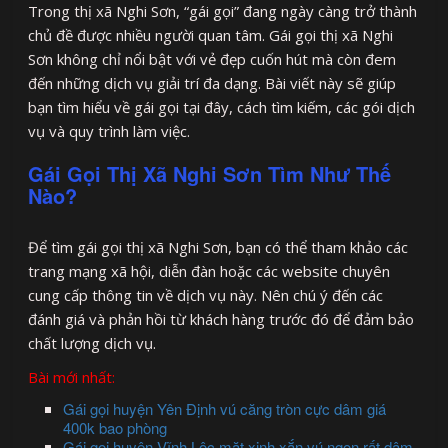
Trong thị xã Nghi Sơn, “gái gọi” đang ngày càng trở thành
chủ đề được nhiều người quan tâm. Gái gọi thị xã Nghi
Sơn không chỉ nổi bật với vẻ đẹp cuốn hút mà còn đem
đến những dịch vụ giải trí đa dạng. Bài viết này sẽ giúp
bạn tìm hiểu về gái gọi tại đây, cách tìm kiếm, các gói dịch
vụ và quy trình làm việc.
Gái Gọi Thị Xã Nghi Sơn Tìm Như Thế
Nào?
Để tìm gái gọi thị xã Nghi Sơn, bạn có thể tham khảo các
trang mạng xã hội, diễn đàn hoặc các website chuyên
cung cấp thông tin về dịch vụ này. Nên chú ý đến các
đánh giá và phản hồi từ khách hàng trước đó để đảm bảo
chất lượng dịch vụ.
Bài mới nhất:
Gái gọi huyện Yên Định vú căng tròn cực dâm giá
400k bao phòng
Gái gọi huyện Vĩnh Lộc mặt xinh xắn vú ngon rất dâm