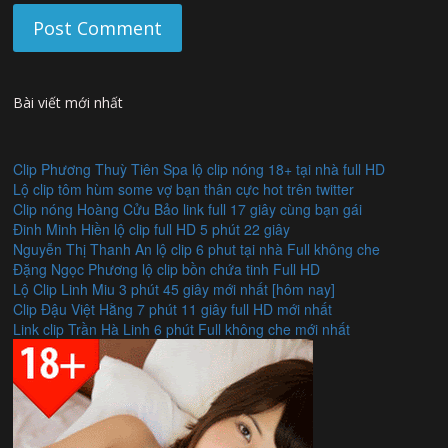
Bài viết mới nhất
Clip Phương Thuỳ Tiên Spa lộ clip nóng 18+ tại nhà full HD
Lộ clip tôm hùm some vợ bạn thân cực hot trên twitter
Clip nóng Hoàng Cửu Bảo link full 17 giây cùng bạn gái
Đinh Minh Hiền lộ clip full HD 5 phút 22 giây
Nguyễn Thị Thanh An lộ clip 6 phut tại nhà Full không che
Đặng Ngọc Phương lộ clip bồn chứa tinh Full HD
Lộ Clip Linh Miu 3 phút 45 giây mới nhất [hôm nay]
Clip Đậu Việt Hằng 7 phút 11 giây full HD mới nhất
Link clip Trần Hà Linh 6 phút Full không che mới nhất