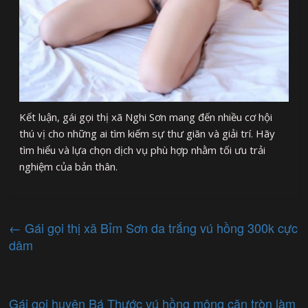
Kết luận, gái gọi thị xã Nghi Sơn mang đến nhiều cơ hội
thú vị cho những ai tìm kiếm sự thư giãn và giải trí. Hãy
tìm hiểu và lựa chọn dịch vụ phù hợp nhằm tối ưu trải
nghiệm của bản thân.
←
Gái gọi thị xã Bỉm Sơn da trắng vú hồng 300k cực
dâm
Gái gọi huyện Bá Thước vú hồng mông căn tròn làm