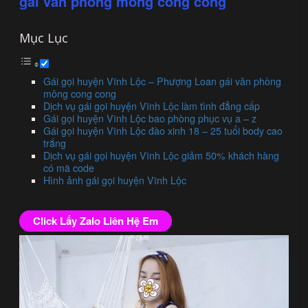
gái văn phòng mông cong cong
Mục Lục
Gái gọi huyện Vĩnh Lộc – Phượng Loan gái văn phòng
mông cong cong
Dịch vụ gái gọi huyện Vĩnh Lộc làm tình đẳng cấp
Gái gọi huyện Vĩnh Lộc bao phòng phục vụ a – z
Gái gọi huyện Vĩnh Lộc đào xinh 18 – 25 tuổi body cao
trắng
Dịch vụ gái gọi huyện Vĩnh Lộc giảm 50% khách hàng
có mã code
Hình ảnh gái gọi huyện Vĩnh Lộc
Click Lấy Zalo Liên Hệ Em