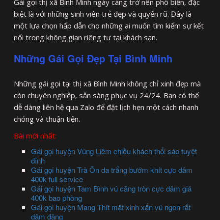
Gái gọi thị xã Bình Minh ngày càng trở nên phổ biến, đặc
biệt là với những sinh viên trẻ đẹp và quyến rũ. Đây là
một lựa chọn hấp dẫn cho những ai muốn tìm kiếm sự kết
nối trong không gian riêng tư tại khách sạn.
Những Gái Gọi Đẹp Tại Bình Minh
Những gái gọi tại thị xã Bình Minh không chỉ xinh đẹp mà
còn chuyên nghiệp, sẵn sàng phục vụ 24/24. Bạn có thể
dễ dàng liên hệ qua Zalo để đặt lịch hẹn một cách nhanh
chóng và thuận tiện.
Bài mới nhất:
Gái gọi huyện Vũng Liêm chiều khách thổi sáo tuyệt
đỉnh
Gái gọi huyện Trà Ôn da trắng bướm khít cực dâm
400k full service
Gái gọi huyện Tam Bình vú căng tròn cực dâm giá
400k bao phòng
Gái gọi huyện Mang Thít mặt xinh xắn vú ngon rất
dâm đãng