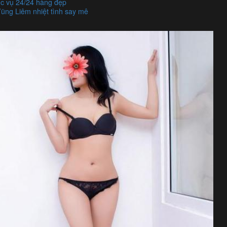
c vụ 24/24 hàng đẹp
ũng Liêm nhiệt tình say mê