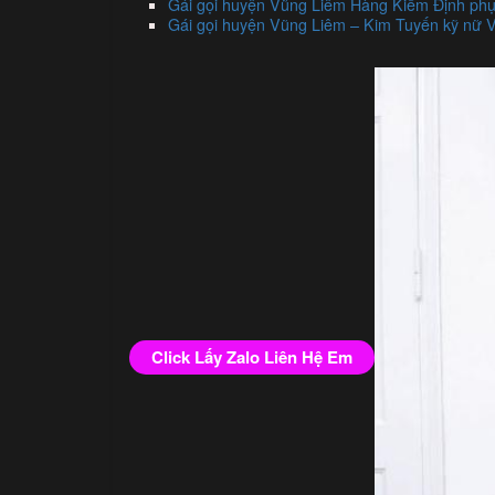
Gái gọi huyện Vũng Liêm Hàng Kiểm Định phụ
Gái gọi huyện Vũng Liêm – Kim Tuyến kỹ nữ V
Click Lấy Zalo Liên Hệ Em