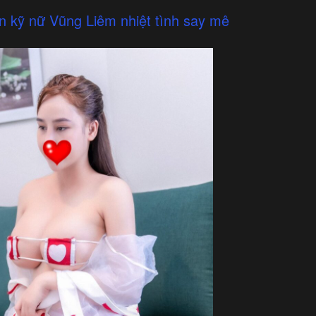
n kỹ nữ Vũng Liêm nhiệt tình say mê