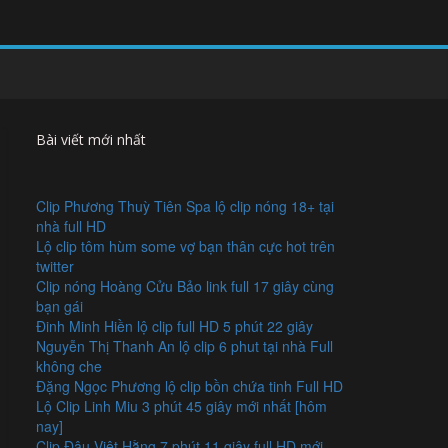
Bài viết mới nhất
Clip Phương Thuỳ Tiên Spa lộ clip nóng 18+ tại
nhà full HD
Lộ clip tôm hùm some vợ bạn thân cực hot trên
twitter
Clip nóng Hoàng Cửu Bảo link full 17 giây cùng
bạn gái
Đinh Minh Hiền lộ clip full HD 5 phút 22 giây
Nguyễn Thị Thanh An lộ clip 6 phut tại nhà Full
không che
Đặng Ngọc Phương lộ clip bồn chứa tinh Full HD
Lộ Clip Linh Miu 3 phút 45 giây mới nhất [hôm
nay]
Clip Đậu Việt Hằng 7 phút 11 giây full HD mới