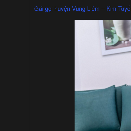
Gái gọi huyện Vũng Liêm – Kim Tuyế