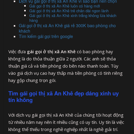
Dịch vụ gái gọi ở thị xã An Khê vì sao bạn nên chọn
Gái gọi ở thị xã An Khê luôn có hàng mới
Gái gọi ở thị xã An Khê trẻ chân dài ngon lành
Gái gọi ở thị xã An Khê xinh trắng không lừa khách
hàng
Gái gọi ở thị xã An Khê giá rẻ 300K bao phòng cho
khách
Tìm kiếm gái gọi trên google
Việc đưa
gái gọi ở thị xã An Khê
có bao phòng hay
không là do thỏa thuận giữa 2 người. Các anh sẽ thỏa
thuận giá cả và tiền phòng do bên nào thanh toán. Tùy
vào giá dịch vụ cao hay thấp mà tiền phòng có tính riêng
hay gộp chung trọn gói.
Tìm gái gọi thị xã An Khê đẹp dáng xinh uy
tín không
Với dịch vụ gái gọi thị xã An Khê của chúng tôi hoạt động
từ nhiều năm nay nên ít nhiều cũng có uy tín. Uy tín là việc
không thể thiếu trong nghề nghiệp nhất là nghề giải trí.