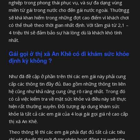
nghiệp trong phong thái phục vụ, và sự đa dạng vùng
miền từ gái trong nước cho đến gái nước ngoài. Thườngg
sẽ khá khan hiếm trong những đợt cao điểm vì khách chơi
có thể thuê theo thời gian nhất định. Với tầm giá từ 2,1 –
4 triệu thì sẽ đảm bảo sự hài lòng dù là khách khó tính
nhất.
Gái gọi ở thị xã An Khê có đi khám sức khỏe
định kỳ không ?
Như đã đề cập ở phần trên thì các em gái này phải cung
cấp các thông tin đầy đủ. Bao gồm những thông tin liên
hệ cũng như khả năng cung ứng rõ ràng nhất. Trong đó
có cả việc kiểm tra về mặt sức khỏe và điều này sẽ thực
hiện rất thường xuyên. Đối tượng áp dụng khám sức
khỏe là tất cả các em gái của 4 loại gái gọi giá rẻ cao cấp
thị xã An Khê.
Theo thông lệ thì các em gái phải đạt đủ tất cả các tiêu
chí xét duyệt thì mới được phép hoạt động tại website.