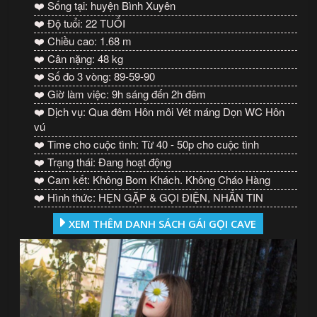
❤️ Sống tại: huyện Bình Xuyên
❤️ Độ tuổi: 22 TUỔI
❤️ Chiều cao: 1.68 m
❤️ Cân nặng: 48 kg
❤️ Số đo 3 vòng: 89-59-90
❤️ Giờ làm việc: 9h sáng đến 2h đêm
❤️ Dịch vụ: Qua đêm Hôn môi Vét máng Dọn WC Hôn
vú
❤️ Time cho cuộc tình: Từ 40 - 50p cho cuộc tình
❤️ Trạng thái: Đang hoạt động
❤️ Cam kết: Không Bom Khách. Không Cháo Hàng
❤️ Hình thức: HẸN GẶP & GỌI ĐIỆN, NHẮN TIN
XEM THÊM DANH SÁCH GÁI GỌI CAVE