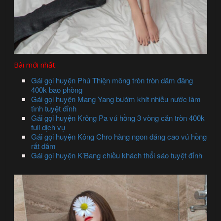
Bài mới nhất:
Gái gọi huyện Phú Thiện mông tròn tròn dâm đãng
400k bao phòng
Gái gọi huyện Mang Yang bướm khít nhiều nước làm
tình tuyệt đỉnh
Gái gọi huyện Krông Pa vú hồng 3 vòng căn tròn 400k
full dịch vụ
Gái gọi huyện Kông Chro hàng ngon dáng cao vú hồng
rất dâm
Gái gọi huyện K’Bang chiều khách thổi sáo tuyệt đỉnh