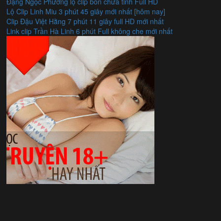
Đặng Ngọc Phương lộ clip bồn chứa tinh Full HD
Lộ Clip Linh Miu 3 phút 45 giây mới nhất [hôm nay]
Clip Đậu Việt Hằng 7 phút 11 giây full HD mới nhất
Link clip Trần Hà Linh 6 phút Full không che mới nhất