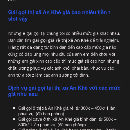
Gái gọi thị xã An Khê giá bao nhiêu tiền 1
slot vậy
Những e gái gọi tại chúng tôi có nhiều mức giá khác nhau.
Bạn cần tìm
gái gọi giá rẻ thị xã An Khê
để trải nghiệm.
Hàng rất đa dạng từ bình dân đến cao cấp mức giá nào
cũng có đáp ứng mọi nhu cầu của anh em đến chơi. Với
những em gái xinh cao cấp thì mức giá sẽ cao hơn nhưng
chất lượng phục vụ các anh khỏi phải bàn. Phục vụ các
anh từ a tới z làm các anh sướng tới đỉnh.
Dịch vụ gái gọi tại thị xã An Khê với các mức
giá như sau
Gái gọi ở thị xã An Khê giá rẻ: từ 300k – 450k/ 1 lần
phục vụ. (đã bao phòng)
Gái gọi cave ở thị xã An Khê giá bình dân: từ 500k –
800k/ 1 lần phục vụ. (đã bao phòng)
Gái ngành ở thị xã An Khê hạng sang: từ 1tr – 2 triệu/