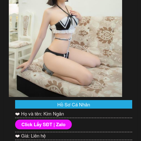
Hồ Sơ Cá Nhân
❤️ Họ và tên: Kim Ngân
Click Lấy SĐT | Zalo
❤️ Giá: Liên hệ