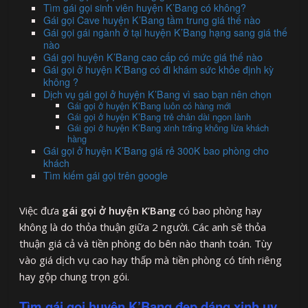
Tìm gái gọi sinh viên huyện K’Bang có không?
Gái gọi Cave huyện K’Bang tầm trung giá thế nào
Gái gọi gái ngành ở tại huyện K’Bang hạng sang giá thế
nào
Gái gọi huyện K’Bang cao cấp có mức giá thế nào
Gái gọi ở huyện K’Bang có đi khám sức khỏe định kỳ
không ?
Dịch vụ gái gọi ở huyện K’Bang vì sao bạn nên chọn
Gái gọi ở huyện K’Bang luôn có hàng mới
Gái gọi ở huyện K’Bang trẻ chân dài ngon lành
Gái gọi ở huyện K’Bang xinh trắng không lừa khách
hàng
Gái gọi ở huyện K’Bang giá rẻ 300K bao phòng cho
khách
Tìm kiếm gái gọi trên google
Việc đưa
gái gọi ở huyện K’Bang
có bao phòng hay
không là do thỏa thuận giữa 2 người. Các anh sẽ thỏa
thuận giá cả và tiền phòng do bên nào thanh toán. Tùy
vào giá dịch vụ cao hay thấp mà tiền phòng có tính riêng
hay gộp chung trọn gói.
Tìm gái gọi huyện K’Bang đẹp dáng xinh uy