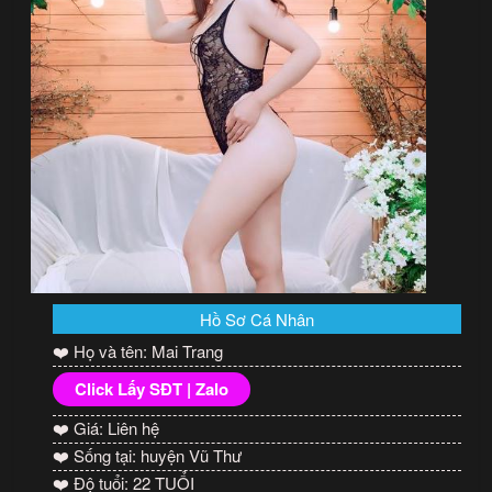
Hồ Sơ Cá Nhân
❤️ Họ và tên: Mai Trang
Click Lấy SĐT | Zalo
❤️ Giá: Liên hệ
❤️ Sống tại: huyện Vũ Thư
❤️ Độ tuổi: 22 TUỔI