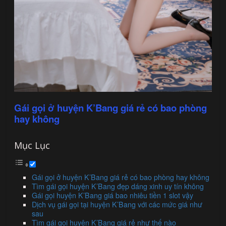
Gái gọi ở huyện K’Bang giá rẻ có bao phòng
hay không
Mục Lục
Gái gọi ở huyện K’Bang giá rẻ có bao phòng hay không
Tìm gái gọi huyện K’Bang đẹp dáng xinh uy tín không
Gái gọi huyện K’Bang giá bao nhiêu tiền 1 slot vậy
Dịch vụ gái gọi tại huyện K’Bang với các mức giá như
sau
Tìm gái gọi huyện K’Bang giá rẻ như thế nào