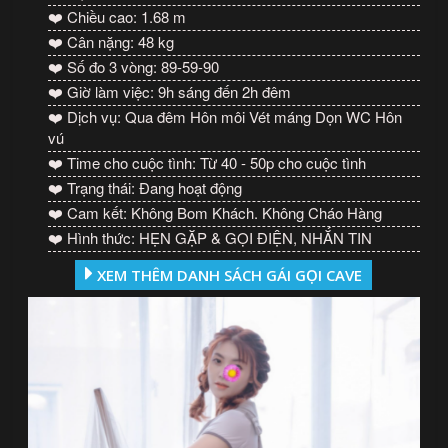
❤️ Chiều cao: 1.68 m
❤️ Cân nặng: 48 kg
❤️ Số đo 3 vòng: 89-59-90
❤️ Giờ làm việc: 9h sáng đến 2h đêm
❤️ Dịch vụ: Qua đêm Hôn môi Vét máng Dọn WC Hôn
vú
❤️ Time cho cuộc tình: Từ 40 - 50p cho cuộc tình
❤️ Trạng thái: Đang hoạt động
❤️ Cam kết: Không Bom Khách. Không Cháo Hàng
❤️ Hình thức: HẸN GẶP & GỌI ĐIỆN, NHẮN TIN
XEM THÊM DANH SÁCH GÁI GỌI CAVE