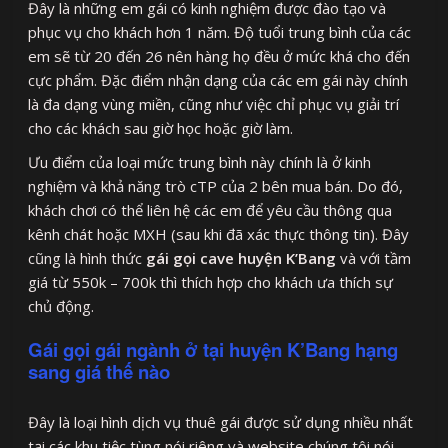
Đây là những em gái có kinh nghiệm được đào tạo và
phục vụ cho khách hơn 1 năm. Độ tuổi trung bình của các
em sẽ từ 20 đến 26 nên hàng họ đều ở mức khá cho đến
cực phẩm. Đặc điểm nhận dạng của các em gái này chính
là đa dạng vùng miền, cũng như việc chỉ phục vụ giải trí
cho các khách sau giờ học hoặc giờ làm.
Ưu điểm của loại mức trung bình này chính là ở kinh
nghiệm và khả năng trò cTP của 2 bên mua bán. Do đó,
khách chơi có thể liên hệ các em để yêu cầu thông qua
kênh chát hoặc MXH (sau khi đã xác thực thông tin). Đây
cũng là hình thức
gái gọi cave huyện K’Bang
và với tầm
giá từ 550k – 700k thì thích hợp cho khách ưa thích sự
chủ động.
Gái gọi gái ngành ở tại huyện K’Bang hạng
sang giá thế nào
Đây là loại hình dịch vụ thuê gái được sử dụng nhiều nhất
tại các khu tiệc tùng nói riêng và website chúng tôi nói