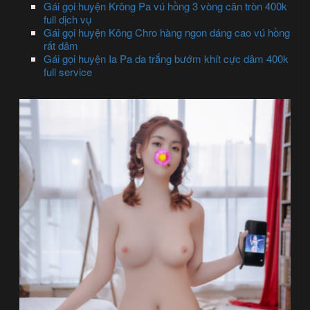
Gái gọi huyện Krông Pa vú hồng 3 vòng căn tròn 400k
full dịch vụ
Gái gọi huyện Kông Chro hàng ngon dáng cao vú hồng
rất dâm
Gái gọi huyện Ia Pa da trắng bướm khít cực dâm 400k
full service