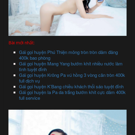
Bài mới nhất:
Gái gọi huyện Phú Thiện mông tròn tròn dâm đãng
400k bao phòng
Gái gọi huyện Mang Yang bướm khít nhiều nước làm
tình tuyệt đỉnh
Gái gọi huyện Krông Pa vú hồng 3 vòng căn tròn 400k
full dịch vụ
Gái gọi huyện K’Bang chiều khách thổi sáo tuyệt đỉnh
Gái gọi huyện Ia Pa da trắng bướm khít cực dâm 400k
full service