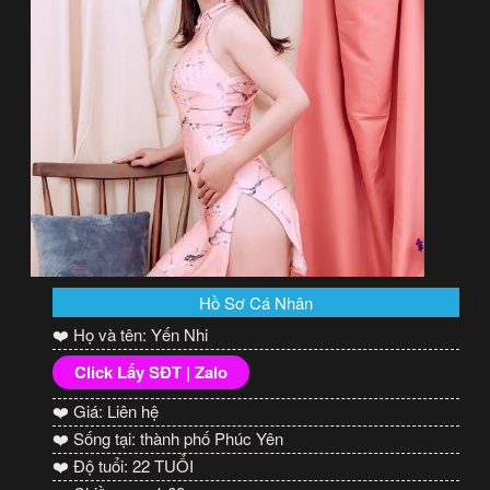
Hồ Sơ Cá Nhân
❤️ Họ và tên: Yến Nhi
Click Lấy SĐT | Zalo
❤️ Giá: Liên hệ
❤️ Sống tại: thành phố Phúc Yên
❤️ Độ tuổi: 22 TUỔI