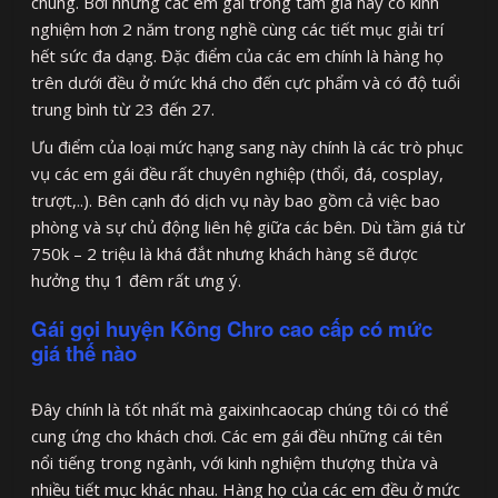
chung. Bởi những các em gái trong tầm giá này có kinh
nghiệm hơn 2 năm trong nghề cùng các tiết mục giải trí
hết sức đa dạng. Đặc điểm của các em chính là hàng họ
trên dưới đều ở mức khá cho đến cực phẩm và có độ tuổi
trung bình từ 23 đến 27.
Ưu điểm của loại mức hạng sang này chính là các trò phục
vụ các em gái đều rất chuyên nghiệp (thổi, đá, cosplay,
trượt,..). Bên cạnh đó dịch vụ này bao gồm cả việc bao
phòng và sự chủ động liên hệ giữa các bên. Dù tầm giá từ
750k – 2 triệu là khá đắt nhưng khách hàng sẽ được
hưởng thụ 1 đêm rất ưng ý.
Gái gọi huyện Kông Chro cao cấp có mức
giá thế nào
Đây chính là tốt nhất mà gaixinhcaocap chúng tôi có thể
cung ứng cho khách chơi. Các em gái đều những cái tên
nổi tiếng trong ngành, với kinh nghiệm thượng thừa và
nhiều tiết mục khác nhau. Hàng họ của các em đều ở mức