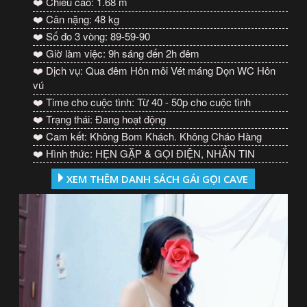
❤️ Chiều cao: 1.68 m
❤️ Cân nặng: 48 kg
❤️ Số đo 3 vòng: 89-59-90
❤️ Giờ làm việc: 9h sáng đến 2h đêm
❤️ Dịch vụ: Qua đêm Hôn môi Vét máng Dọn WC Hôn
vú
❤️ Time cho cuộc tình: Từ 40 - 50p cho cuộc tình
❤️ Trạng thái: Đang hoạt động
❤️ Cam kết: Không Bom Khách. Không Cháo Hàng
❤️ Hình thức: HẸN GẶP & GỌI ĐIỆN, NHẮN TIN
XEM THÊM DANH SÁCH GÁI GỌI CAVE