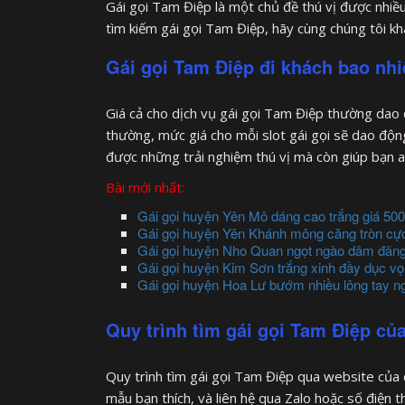
Gái gọi Tam Điệp là một chủ đề thú vị được nhiều
tìm kiếm gái gọi Tam Điệp, hãy cùng chúng tôi kh
Gái gọi Tam Điệp đi khách bao nhi
Giá cả cho dịch vụ gái gọi Tam Điệp thường dao 
thường, mức giá cho mỗi slot gái gọi sẽ dao độn
được những trải nghiệm thú vị mà còn giúp bạn a
Bài mới nhất:
Gái gọi huyện Yên Mô dáng cao trắng giá 500k
Gái gọi huyện Yên Khánh mông căng tròn cự
Gái gọi huyện Nho Quan ngọt ngào dâm đãn
Gái gọi huyện Kim Sơn trắng xinh đầy dục vọ
Gái gọi huyện Hoa Lư bướm nhiều lông tay ng
Quy trình tìm gái gọi Tam Điệp củ
Quy trình tìm gái gọi Tam Điệp qua website của c
mẫu bạn thích, và liên hệ qua Zalo hoặc số điện 