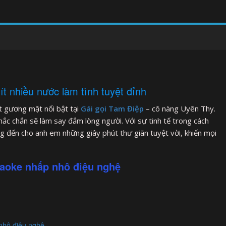
t nhiều nước làm tình tuyệt đỉnh
t gương mặt nổi bật tại
Gái gọi Tam Điệp
– cô nàng Uyên Thy.
ắc chắn sẽ làm say đắm lòng người. Với sự tinh tế trong cách
ng đến cho anh em những giây phút thư giãn tuyệt vời, khiến mọi
raoke nhấp nhô điệu nghệ
nhô điệu nghệ