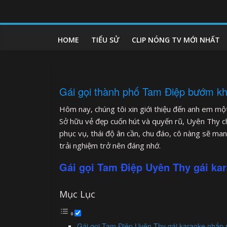
Skip
to
clipnonglive.com
content
HOME
TIỂU SỬ
CLIP NÓNG TV MỚI NHẤT
Gái gọi thành phố Tam Điệp bướm khí
Hôm nay, chúng tôi xin giới thiệu đến anh em mộ
Sở hữu vẻ đẹp cuốn hút và quyến rũ, Uyên Thy ch
phục vụ, thái độ ân cần, chu đáo, cô nàng sẽ ma
trải nghiệm trở nên đáng nhớ.
Gái gọi Tam Điệp Uyên Thy gái ka
Mục Lục
Gái gọi Tam Điệp Uyên Thy gái karaoke nhấp 