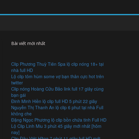
Bài viết mới nhất
Clip Phương Thuỳ Tiên Spa lộ clip nóng 18+ tại
nhà full HD
Lộ clip tôm hùm some vợ bạn thân cực hot trên
twitter
Clip nóng Hoàng Cửu Bảo link full 17 giây cùng
bạn gái
Đinh Minh Hiền lộ clip full HD 5 phút 22 giây
Nguyễn Thị Thanh An lộ clip 6 phut tại nhà Full
không che
Đặng Ngọc Phương lộ clip bồn chứa tinh Full HD
Lộ Clip Linh Miu 3 phút 45 giây mới nhất [hôm
nay]
Clip Đậu Việt Hằng 7 phút 11 giây full HD mới