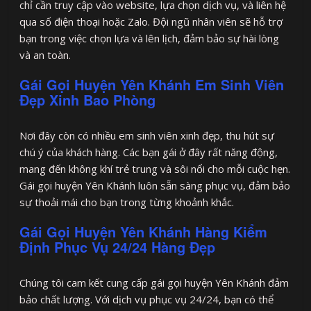
chỉ cần truy cập vào website, lựa chọn dịch vụ, và liên hệ
qua số điện thoại hoặc Zalo. Đội ngũ nhân viên sẽ hỗ trợ
bạn trong việc chọn lựa và lên lịch, đảm bảo sự hài lòng
và an toàn.
Gái Gọi Huyện Yên Khánh Em Sinh Viên
Đẹp Xinh Bao Phòng
Nơi đây còn có nhiều em sinh viên xinh đẹp, thu hút sự
chú ý của khách hàng. Các bạn gái ở đây rất năng động,
mang đến không khí trẻ trung và sôi nổi cho mỗi cuộc hẹn.
Gái gọi huyện Yên Khánh luôn sẵn sàng phục vụ, đảm bảo
sự thoải mái cho bạn trong từng khoảnh khắc.
Gái Gọi Huyện Yên Khánh Hàng Kiểm
Định Phục Vụ 24/24 Hàng Đẹp
Chúng tôi cam kết cung cấp gái gọi huyện Yên Khánh đảm
bảo chất lượng. Với dịch vụ phục vụ 24/24, bạn có thể