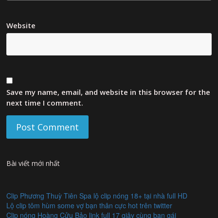
Website
Save my name, email, and website in this browser for the
next time I comment.
Bài viết mới nhất
Clip Phương Thuỳ Tiên Spa lộ clip nóng 18+ tại nhà full HD
Lộ clip tôm hùm some vợ bạn thân cực hot trên twitter
Clip nóng Hoàng Cửu Bảo link full 17 giây cùng bạn gái