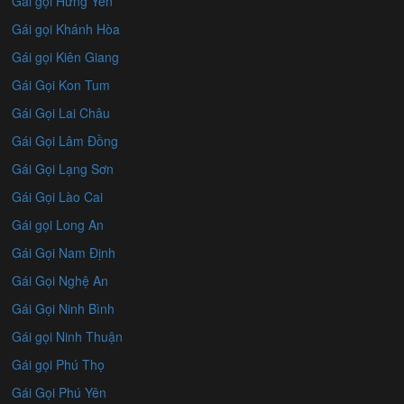
Gái gọi Hưng Yên
Gái gọi Khánh Hòa
Gái gọi Kiên Giang
Gái Gọi Kon Tum
Gái Gọi Lai Châu
Gái Gọi Lâm Đồng
Gái Gọi Lạng Sơn
Gái Gọi Lào Cai
Gái gọi Long An
Gái Gọi Nam Định
Gái Gọi Nghệ An
Gái Gọi Ninh Bình
Gái gọi Ninh Thuận
Gái gọi Phú Thọ
Gái Gọi Phú Yên