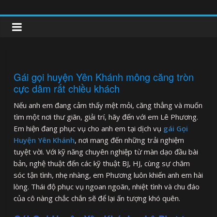
Skip
to
clipnonglive.com
content
Gái gọi huyện Yên Khánh mông căng tròn
cực dâm rất chiều khách
Nếu anh em đang cảm thấy mệt mỏi, căng thẳng và muốn
tìm một nơi thư giãn, giải trí, hãy đến với em Lê Phương.
Em hiện đang phục vụ cho anh em tại dịch vụ
gái Gọi
Huyện Yên Khánh
, nơi mang đến những trải nghiệm
tuyệt vời. Với kỹ năng chuyên nghiệp từ màn dạo đầu bài
bản, nghệ thuật đến các kỹ thuật BJ, HJ, cùng sự chăm
sóc tận tình, nhẹ nhàng, em Phương luôn khiến anh em hài
lòng. Thái độ phục vụ ngoan ngoãn, nhiệt tình và chu đáo
của cô nàng chắc chắn sẽ để lại ấn tượng khó quên.