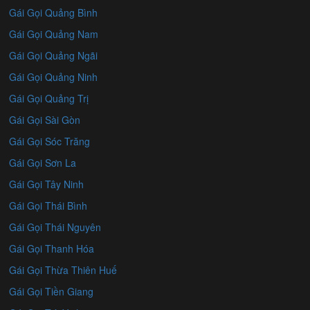
Gái Gọi Quảng Bình
Gái Gọi Quảng Nam
Gái Gọi Quảng Ngãi
Gái Gọi Quảng Ninh
Gái Gọi Quảng Trị
Gái Gọi Sài Gòn
Gái Gọi Sóc Trăng
Gái Gọi Sơn La
Gái Gọi Tây Ninh
Gái Gọi Thái Bình
Gái Gọi Thái Nguyên
Gái Gọi Thanh Hóa
Gái Gọi Thừa Thiên Huế
Gái Gọi Tiền Giang