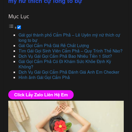
mỹ nữ thích cự long to bự
Mục Lục
Gái gọi thành phố Cẩm Phả – Lê Uyên mỹ nữ thích cự
long to bự
Gái Gọi Cẩm Phả Giá Rẻ Chất Lượng
Tìm Gái Gọi Sinh Viên Cẩm Phả – Quy Trình Thế Nào?
Dịch Vụ Gái Gọi Cẩm Phả Bao Nhiêu Tiền 1 Slot?
Gái Gọi Cẩm Phả Có Đi Khám Sức Khỏe Định Kỳ
Không?
Dịch Vụ Gái Gọi Cẩm Phả Đánh Giá Anh Em Checker
Hình ảnh Gái Gọi Cẩm Phả
Click Lấy Zalo Liên Hệ Em