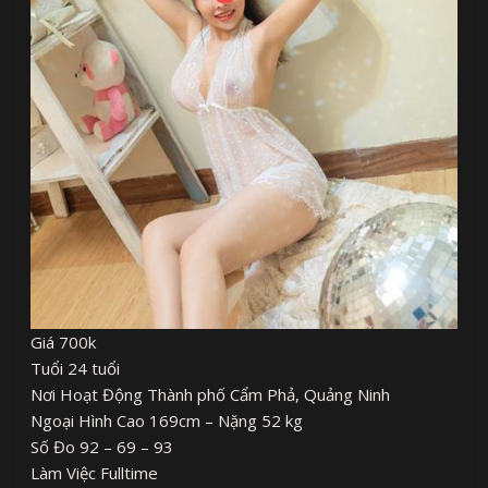
Giá 700k
Tuổi 24 tuổi
Nơi Hoạt Động Thành phố Cẩm Phả, Quảng Ninh
Ngoại Hình Cao 169cm – Nặng 52 kg
Số Đo 92 – 69 – 93
Làm Việc Fulltime