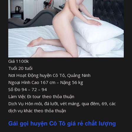
Giá 1100k
Tuổi 20 tuổi
Nơi Hoạt Động huyện Cô Tô, Quảng Ninh
Ngoại Hình Cao 167 cm – Nặng 56 kg
Số Đo 94 – 72 – 94
Làm Việc Đi tour theo thỏa thuận
Dịch Vụ Hôn môi, đá lưỡi, vét máng, qua đêm, 69, các
dịch vụ khác theo thỏa thuận
Gái gọi huyện Cô Tô giá rẻ chất lượng