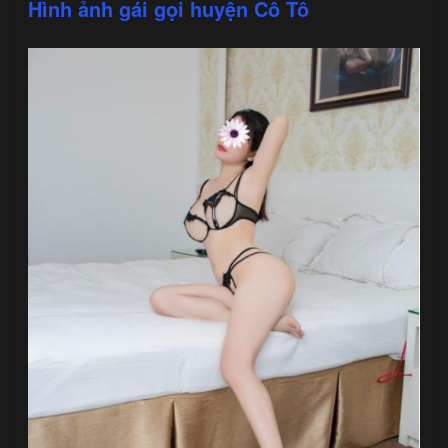
Hình ảnh gái gọi huyện Cô Tô