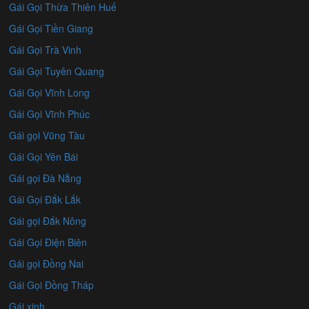
Gái Gọi Thừa Thiên Huế
Gái Gọi Tiền Giang
Gái Gọi Trà Vinh
Gái Gọi Tuyên Quang
Gái Gọi Vĩnh Long
Gái Gọi Vĩnh Phúc
Gái gọi Vũng Tàu
Gái Gọi Yên Bái
Gái gọi Đà Nẵng
Gái Gọi Đắk Lắk
Gái gọi Đắk Nông
Gái Gọi Điện Biên
Gái gọi Đồng Nai
Gái Gọi Đồng Tháp
Gái xinh