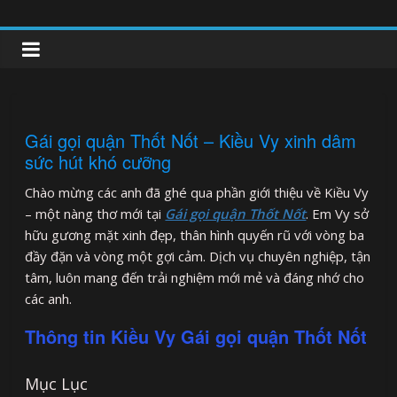
Skip
to
clipnonglive.com
content
Gái gọi quận Thốt Nốt – Kiều Vy xinh dâm
sức hút khó cưỡng
Chào mừng các anh đã ghé qua phần giới thiệu về Kiều Vy
– một nàng thơ mới tại
Gái gọi quận Thốt Nốt
. Em Vy sở
hữu gương mặt xinh đẹp, thân hình quyến rũ với vòng ba
đầy đặn và vòng một gợi cảm. Dịch vụ chuyên nghiệp, tận
tâm, luôn mang đến trải nghiệm mới mẻ và đáng nhớ cho
các anh.
Thông tin Kiều Vy Gái gọi quận Thốt Nốt
Mục Lục