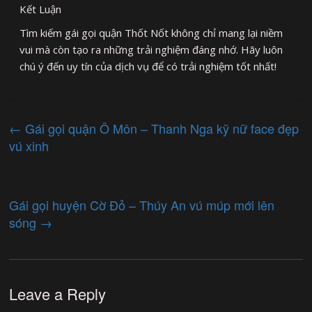
Kết Luận
Tìm kiếm gái gọi quận Thốt Nốt không chỉ mang lại niềm
vui mà còn tạo ra những trải nghiệm đáng nhớ. Hãy luôn
chú ý đến uy tín của dịch vụ để có trải nghiệm tốt nhất!
←
Gái gọi quận Ô Môn – Thanh Nga kỹ nữ face đẹp
vú xinh
Gái gọi huyện Cờ Đỏ – Thúy An vú múp mới lên
sóng
→
Leave a Reply