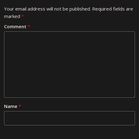
Your email address will not be published.
Required fields are
marked
*
Comment
*
Name
*