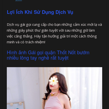
Lợi Ích Khi Sử Dụng Dịch Vụ
Dịch vụ gái gọi cung cấp cho bạn những cảm xúc mới lạ và
những giây phút thư giãn tuyệt vời sau những giờ làm
việc căng thẳng. Hãy tận hưởng giải trí một cách thông
minh và có trách nhiệm!
Hình ảnh Gái gọi quận Thốt Nốt bướm
nhiều lông tay nghề rất tuyệt