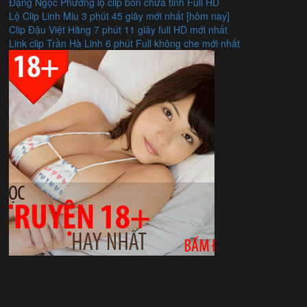
Đặng Ngọc Phương lộ clip bồn chứa tinh Full HD
Lộ Clip Linh Miu 3 phút 45 giây mới nhất [hôm nay]
Clip Đậu Việt Hằng 7 phút 11 giây full HD mới nhất
Link clip Trần Hà Linh 6 phút Full không che mới nhất