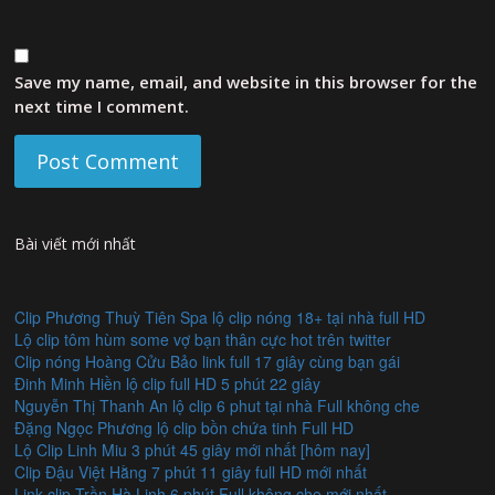
Save my name, email, and website in this browser for the
next time I comment.
Bài viết mới nhất
Clip Phương Thuỳ Tiên Spa lộ clip nóng 18+ tại nhà full HD
Lộ clip tôm hùm some vợ bạn thân cực hot trên twitter
Clip nóng Hoàng Cửu Bảo link full 17 giây cùng bạn gái
Đinh Minh Hiền lộ clip full HD 5 phút 22 giây
Nguyễn Thị Thanh An lộ clip 6 phut tại nhà Full không che
Đặng Ngọc Phương lộ clip bồn chứa tinh Full HD
Lộ Clip Linh Miu 3 phút 45 giây mới nhất [hôm nay]
Clip Đậu Việt Hằng 7 phút 11 giây full HD mới nhất
Link clip Trần Hà Linh 6 phút Full không che mới nhất