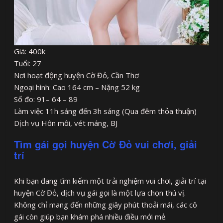
Giá: 400k
Tuổi: 27
Nơi hoạt động huyện Cờ Đỏ, Cần Thơ
Ngoại hình: Cao 164 cm – Nặng 52 kg
Số đo: 91– 64 – 89
Làm việc 11h sáng đến 3h sáng (Qua đêm thỏa thuận)
Dịch vụ Hôn môi, vét máng, BJ
Tìm gái gọi huyện Cờ Đỏ vui chơi, giải
trí
Khi bạn đang tìm kiếm một trải nghiệm vui chơi, giải trí tại
huyện Cờ Đỏ, dịch vụ gái gọi là một lựa chọn thú vị.
Không chỉ mang đến những giây phút thoải mái, các cô
gái còn giúp bạn khám phá nhiều điều mới mẻ.