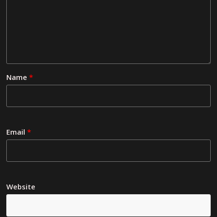
Name
*
Email
*
Website