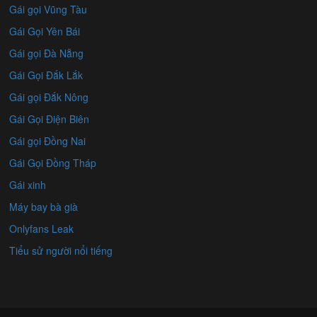
Gái gọi Vũng Tàu
Gái Gọi Yên Bái
Gái gọi Đà Nẵng
Gái Gọi Đắk Lắk
Gái gọi Đắk Nông
Gái Gọi Điện Biên
Gái gọi Đồng Nai
Gái Gọi Đồng Tháp
Gái xinh
Máy bay bà già
Onlyfans Leak
Tiểu sử người nổi tiếng