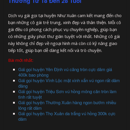
Thương Từ 18 Đến 28 Tuổi
Dịch vụ gái gọi tại huyện Như Xuân cam kết mang đến cho
bạn những cô gái trẻ trung, xinh đẹp và thân thiện. Mỗi cô
gái đều có phong cách phục vụ chuyên nghiệp, giúp bạn
có những giây phút thư giãn tuyệt vời nhất. Những cô gái
này không chỉ đẹp về ngoại hình mà còn có kỹ năng giao
tiếp tốt, giúp bạn dễ dàng kết nối và trò chuyện.
Bài mới nhất:
Gái gọi huyện Yên Định vú căng tròn cực dâm giá
400k bao phòng
Gái gọi huyện Vĩnh Lộc mặt xinh xắn vú ngon rất dâm
đãng
Gái gọi huyện Triệu Sơn vú hồng mông căn tròn làm
tình rất tuyệt
Gái gọi huyện Thường Xuân hàng ngon bướm nhiều
lông rất dâm
Gái gọi huyện Thọ Xuân da trắng vú hồng 300k cực
dâm