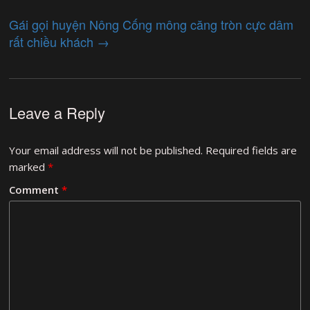
Gái gọi huyện Nông Cống mông căng tròn cực dâm
rất chiều khách
→
Leave a Reply
Your email address will not be published.
Required fields are
marked
*
Comment
*