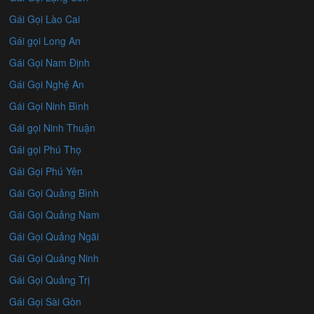
Gái Gọi Lào Cai
Gái gọi Long An
Gái Gọi Nam Định
Gái Gọi Nghệ An
Gái Gọi Ninh Bình
Gái gọi Ninh Thuận
Gái gọi Phú Thọ
Gái Gọi Phú Yên
Gái Gọi Quảng Bình
Gái Gọi Quảng Nam
Gái Gọi Quảng Ngãi
Gái Gọi Quảng Ninh
Gái Gọi Quảng Trị
Gái Gọi Sài Gòn