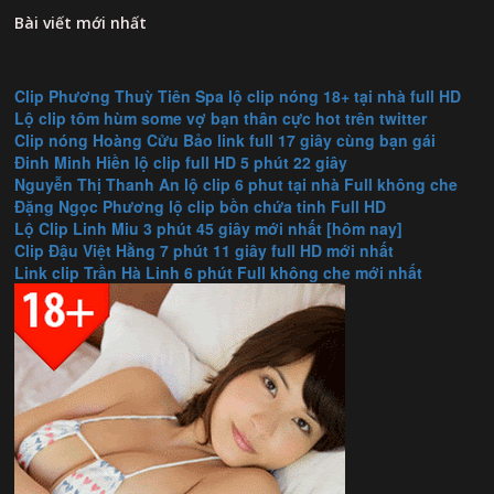
Bài viết mới nhất
Clip Phương Thuỳ Tiên Spa lộ clip nóng 18+ tại nhà full HD
Lộ clip tôm hùm some vợ bạn thân cực hot trên twitter
Clip nóng Hoàng Cửu Bảo link full 17 giây cùng bạn gái
Đinh Minh Hiền lộ clip full HD 5 phút 22 giây
Nguyễn Thị Thanh An lộ clip 6 phut tại nhà Full không che
Đặng Ngọc Phương lộ clip bồn chứa tinh Full HD
Lộ Clip Linh Miu 3 phút 45 giây mới nhất [hôm nay]
Clip Đậu Việt Hằng 7 phút 11 giây full HD mới nhất
Link clip Trần Hà Linh 6 phút Full không che mới nhất