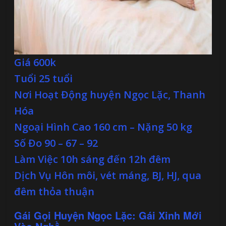
Giá 600k
Tuổi 25 tuổi
Nơi Hoạt Động huyện Ngọc Lặc, Thanh
Hóa
Ngoại Hình Cao 160 cm – Nặng 50 kg
Số Đo 90 – 67 – 92
Làm Việc 10h sáng đến 12h đêm
Dịch Vụ Hôn môi, vét máng, BJ, HJ, qua
đêm thỏa thuận
Gái Gọi Huyện Ngọc Lặc: Gái Xinh Mới