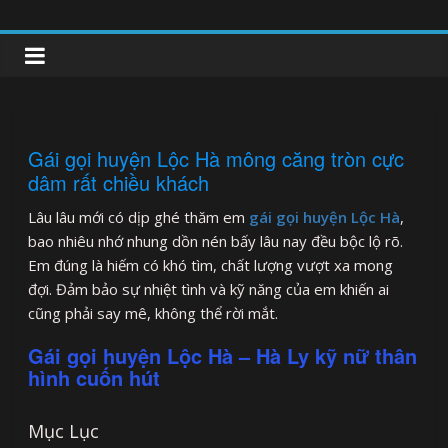
Skip
to
clipnonglive.com
content
Gái gọi huyện Lộc Hà mông căng tròn cực
dâm rất chiều khách
Lâu lâu mới có dịp ghé thăm em
gái gọi huyện Lộc Hà
,
bao nhiêu nhớ nhung dồn nén bấy lâu nay đều bộc lộ rõ.
Em đúng là hiếm có khó tìm, chất lượng vượt xa mong
đợi. Đảm bảo sự nhiệt tình và kỹ năng của em khiến ai
cũng phải say mê, không thể rời mắt.
Gái gọi huyện Lộc Hà – Hà Ly kỹ nữ thân
hình cuốn hút
Mục Lục