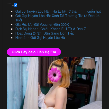
Gái gọi huyện Lộc Hà – Hà Ly kỹ nữ thân hình cuốn hút
Gái Gọi Huyện Lộc Hà: Xinh Dễ Thương Từ 18 Đến 28
Tuổi
Giá Rẻ, Ưu Đãi Voucher Đến 200K
Dịch Vụ Ngoan, Chiều Khách Full Từ A Đến Z
Hoạt Động 24/24, Sẵn Sàng Đón Tiếp
Hình ảnh Gái Gọi Huyện Lộc Hà
Click Lấy Zalo Liên Hệ Em