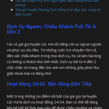
Gái gọi huyện Kỳ Anh ngọt ngào dâm đãng 400k bao
phòng
Gái gọi huyện Hương Sơn trắng xinh đầy dục vọng và
điêu luyện
Dịch Vụ Ngoan, Chiều Khách Full Từ A
Đến Z
Các cô gái gọi huyện Lộc Hà nổi tiếng với sự ngoan ngoãn
và phục vụ chu đáo. Từ những cuộc trò chuyện rôm rả,
đến việc chiều khách trong mọi dịch vụ, họ sẽ làm hài lòng
cả những vị khách khó tính nhất. Dịch vụ full từ A đến Z
chắc chắn sẽ mang đến cho anh em những giây phút thư
giãn thoải mái và đáng nhớ.
Hoạt Động 24/24, Sẵn Sàng Đón Tiếp
Một trong những ưu điểm nổi bật của gái gọi tại huyện
Lộc Hà là dịch vụ hoạt động 24/24. Bạn có thể dễ dàng
liên hệ bất kể thời gian nào để được chiều chuộng và chăm