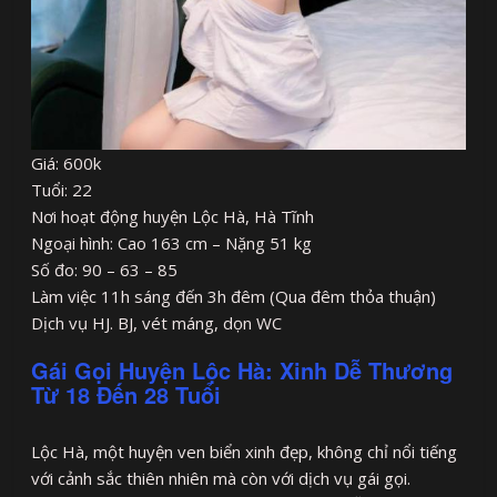
Giá: 600k
Tuổi: 22
Nơi hoạt động huyện Lộc Hà, Hà Tĩnh
Ngoại hình: Cao 163 cm – Nặng 51 kg
Số đo: 90 – 63 – 85
Làm việc 11h sáng đến 3h đêm (Qua đêm thỏa thuận)
Dịch vụ HJ. BJ, vét máng, dọn WC
Gái Gọi Huyện Lộc Hà: Xinh Dễ Thương
Từ 18 Đến 28 Tuổi
Lộc Hà, một huyện ven biển xinh đẹp, không chỉ nổi tiếng
với cảnh sắc thiên nhiên mà còn với dịch vụ gái gọi.