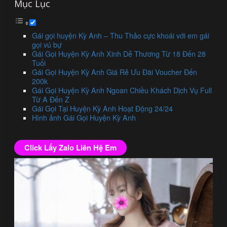
Mục Lục
Gái gọi huyện Kỳ Anh – Thu Thảo cực khoái với em gái
gọi vú bự
Gái Gọi Huyện Kỳ Anh Xinh Dễ Thương Từ 18 Đến 28
Tuổi
Gái Gọi Huyện Kỳ Anh Giá Rẻ Ưu Đãi Voucher Đến
200k
Gái Gọi Huyện Kỳ Anh Ngoan Chiều Khách Dịch Vụ Full
Từ A Đến Z
Gái Gọi Tại Huyện Kỳ Anh Hoạt Động 24/24
Hình ảnh Gái Gọi Huyện Kỳ Anh
Click Lấy Zalo Liên Hệ Em