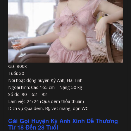
Giá: 900k
Tuổi: 20
Nơi hoạt động huyện Kỳ Anh, Hà Tĩnh
Ngoại hình: Cao 165 cm – Nặng 50 kg
Số đo: 90 – 62 – 92
Làm việc 24/24 (Qua đêm thỏa thuận)
Dịch vụ Qua đêm, BJ, vét máng, dọn WC
Gái Gọi Huyện Kỳ Anh Xinh Dễ Thương
Từ 18 Đến 28 Tuổi