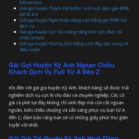
full service
Gái gọi huyện Thạch Hà bướm xinh cực dâm giá 400k
full từ a-z
Gái gọi huyện Nghi Xuân dáng cao trắng giá 500k full
dịch vụ
Gái gọi huyện Lộc Hà mông căng tròn cực dâm rất
chiều khách
Gái gọi huyện Hương Sơn trắng xinh đầy dục vọng và
điêu luyện
Gái Gọi Huyện Kỳ Anh Ngoan Chiều
Khách Dịch Vụ Full Từ A Đến Z
Khi đến với gái gọi huyện Kỳ Anh, khách hàng sẽ được trải
nghiệm dịch vụ cực kì chu đáo và chuyên nghiệp. Các cô
gái cà phê tại đây không chỉ xinh đẹp mà còn rất ngoan
ngoãn, luôn chiều chuộng và sẵn sàng phục vụ bạn từ A
đến Z, đảm bảo rằng bạn sẽ có những giây phút thư giãn
tuyệt vời nhất.
Gái Gọi Tại Huyện Kỳ Anh Hoạt Động