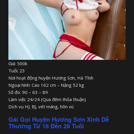
Giá: 500k
Tuổi: 23
Nơi hoạt động huyện Hương Sơn, Hà Tĩnh
Ngoại hình: Cao 162 cm – Nặng 52 kg
Số đo: 90 – 63 – 89
Làm việc 24/24 (Qua đêm thỏa thuận)
Dịch vụ HJ. BJ, vét máng, hôn vú
Gái Gọi Huyện Hương Sơn Xinh Dễ
Thương Từ 18 Đến 28 Tuổi