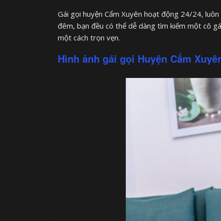
Gái gọi huyện Cẩm Xuyên hoạt động 24/24, luôn 
đêm, bạn đều có thể dễ dàng tìm kiếm một cô gá
một cách trọn vẹn.
Hình ảnh gái gọi Huyện Cẩm Xuyê