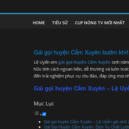
Skip
to
clipnonglive.com
content
HOME
TIỂU SỬ
CLIP NÓNG TV MỚI NHẤT
Gái gọi huyện Cẩm Xuyên bướm khít 
Lệ Uyển em
gái gọi huyện Cẩm Xuyên
sinh năm
hữu tính cách ngoan hiền, dễ thương và luôn toá
đến trải nghiệm phục vụ chu đáo, đáp ứng mọi n
Gái gọi huyện Cẩm Xuyên – Lệ Uyể
Mục Lục
Gái gọi huyện Cẩm Xuyên – Lệ Uyển gái xinh 
Gái Gọi Huyện Cẩm Xuyên: Dịch Vụ Chất Lượ