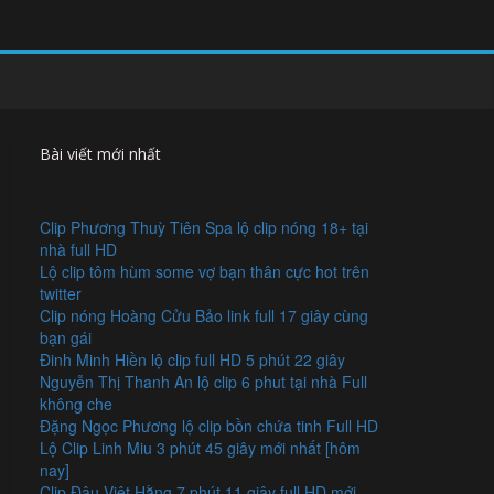
Bài viết mới nhất
Clip Phương Thuỳ Tiên Spa lộ clip nóng 18+ tại
nhà full HD
Lộ clip tôm hùm some vợ bạn thân cực hot trên
twitter
Clip nóng Hoàng Cửu Bảo link full 17 giây cùng
bạn gái
Đinh Minh Hiền lộ clip full HD 5 phút 22 giây
Nguyễn Thị Thanh An lộ clip 6 phut tại nhà Full
không che
Đặng Ngọc Phương lộ clip bồn chứa tinh Full HD
Lộ Clip Linh Miu 3 phút 45 giây mới nhất [hôm
nay]
Clip Đậu Việt Hằng 7 phút 11 giây full HD mới