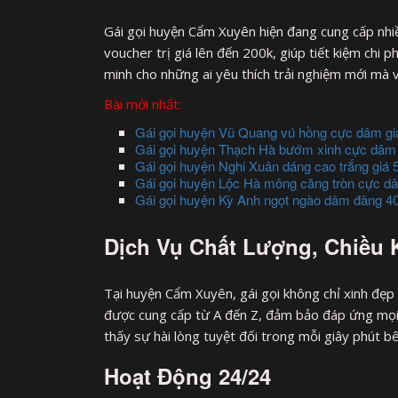
Gái gọi huyện Cẩm Xuyên hiện đang cung cấp nhiề
voucher trị giá lên đến 200k, giúp tiết kiệm chi
minh cho những ai yêu thích trải nghiệm mới mà
Bài mới nhất:
Gái gọi huyện Vũ Quang vú hồng cực dâm giá 
Gái gọi huyện Thạch Hà bướm xinh cực dâm gi
Gái gọi huyện Nghi Xuân dáng cao trắng giá 5
Gái gọi huyện Lộc Hà mông căng tròn cực dâ
Gái gọi huyện Kỳ Anh ngọt ngào dâm đãng 4
Dịch Vụ Chất Lượng, Chiều
Tại huyện Cẩm Xuyên, gái gọi không chỉ xinh đẹp 
được cung cấp từ A đến Z, đảm bảo đáp ứng mọi n
thấy sự hài lòng tuyệt đối trong mỗi giây phút b
Hoạt Động 24/24