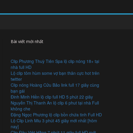
Bài viết mới nhất
Clip Phương Thuỳ Tiên Spa lộ clip nóng 18+ tại
nhà full HD
Lộ clip tôm hùm some vợ bạn thân cực hot trên
twitter
Clip nóng Hoàng Cửu Bảo link full 17 giây cùng
bạn gái
Đinh Minh Hiền lộ clip full HD 5 phút 22 giây
Nguyễn Thị Thanh An lộ clip 6 phut tại nhà Full
không che
Đặng Ngọc Phương lộ clip bồn chứa tinh Full HD
Lộ Clip Linh Miu 3 phút 45 giây mới nhất [hôm
nay]
Clip Đậu Việt Hằng 7 phút 11 giây full HD mới