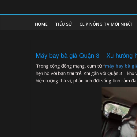
Skip
to
clipnonglive.com
content
HOME
TIỂU SỬ
CLIP NÓNG TV MỚI NHẤT
Máy bay bà già Quận 3 – Xu hướng hẹ
Trong cộng đồng mạng, cụm từ “
máy bay bà gi
hẹn hò với bạn trai trẻ. Khi gắn với Quận 3 – k
hiện tượng thú vị, phản ánh đời sống tình cảm đa