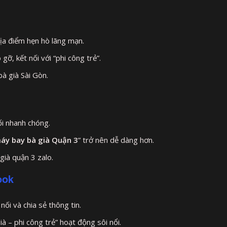
địa điểm hẹn hò lãng mạn.
gỡ, kết nối với “phi công trẻ”.
à già Sài Gòn.
ối nhanh chóng.
áy bay bà già Quận 3
” trở nên dễ dàng hơn.
già quận 3 zalo.
ook
nối và chia sẻ thông tin.
 – phi công trẻ” hoạt động sôi nổi.