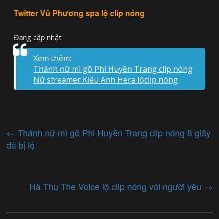
Twitter Vũ Phương spa lộ clip nóng
Đang cập nhật
Xem thêm:
Thánh nữ mì gõ Phi Huyền Trang clip nóng
Nữ streamer Kiều Anh Hera lộclip nóng
←
Thánh nữ mì gõ Phi Huyền Trang clip nóng 8 giây
đã bị lộ
Hà Thu The Voice lộ clip nóng với người yêu
→