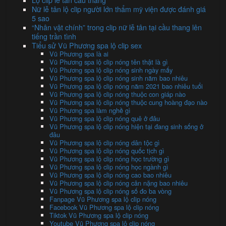
Lộ clip lễ tân cầu thang
Nữ lễ tân lộ clip người lớn thẩm mỹ viện được đánh giá
5 sao
“Nhân vật chính” trong clip nữ lễ tân tại cầu thang lên
tiếng trần tình
Tiểu sử Vũ Phương spa lộ clip sex
Vũ Phương spa là ai
Vũ Phương spa lộ clip nóng tên thật là gì
Vũ Phương spa lộ clip nóng sinh ngày mấy
Vũ Phương spa lộ clip nóng sinh năm bao nhiêu
Vũ Phương spa lộ clip nóng năm 2021 bao nhiêu tuổi
Vũ Phương spa lộ clip nóng thuộc con giáp nào
Vũ Phương spa lộ clip nóng thuộc cung hoàng đạo nào
Vũ Phương spa làm nghề gì
Vũ Phương spa lộ clip nóng quê ở đâu
Vũ Phương spa lộ clip nóng hiện tại đang sinh sống ở
đâu
Vũ Phương spa lộ clip nóng dân tộc gì
Vũ Phương spa lộ clip nóng quốc tịch gì
Vũ Phương spa lộ clip nóng học trường gì
Vũ Phương spa lộ clip nóng học ngành gì
Vũ Phương spa lộ clip nóng cao bao nhiêu
Vũ Phương spa lộ clip nóng cân nặng bao nhiêu
Vũ Phương spa lộ clip nóng số đo ba vòng
Fanpage Vũ Phương spa lộ clip nóng
Facebook Vũ Phương spa lộ clip nóng
Tiktok Vũ Phương spa lộ clip nóng
Youtube Vũ Phương spa lộ clip nóng