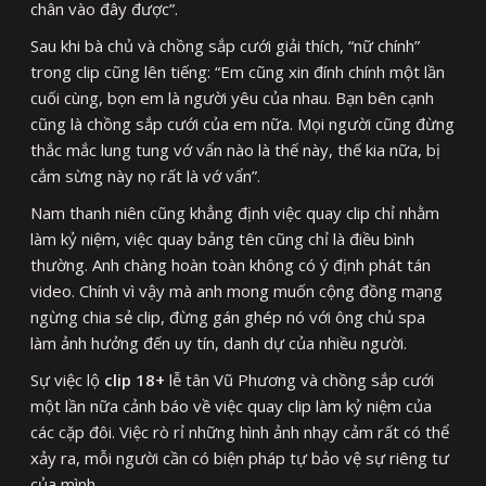
chân vào đây được”.
Sau khi bà chủ và chồng sắp cưới giải thích, “nữ chính”
trong clip cũng lên tiếng: “Em cũng xin đính chính một lần
cuối cùng, bọn em là người yêu của nhau. Bạn bên cạnh
cũng là chồng sắp cưới của em nữa. Mọi người cũng đừng
thắc mắc lung tung vớ vẩn nào là thế này, thế kia nữa, bị
cắm sừng này nọ rất là vớ vẩn”.
Nam thanh niên cũng khẳng định việc quay clip chỉ nhằm
làm kỷ niệm, việc quay bảng tên cũng chỉ là điều bình
thường. Anh chàng hoàn toàn không có ý định phát tán
video. Chính vì vậy mà anh mong muốn cộng đồng mạng
ngừng chia sẻ clip, đừng gán ghép nó với ông chủ spa
làm ảnh hưởng đến uy tín, danh dự của nhiều người.
Sự việc lộ
clip 18+
lễ tân Vũ Phương và chồng sắp cưới
một lần nữa cảnh báo về việc quay clip làm kỷ niệm của
các cặp đôi. Việc rò rỉ những hình ảnh nhạy cảm rất có thể
xảy ra, mỗi người cần có biện pháp tự bảo vệ sự riêng tư
của mình.