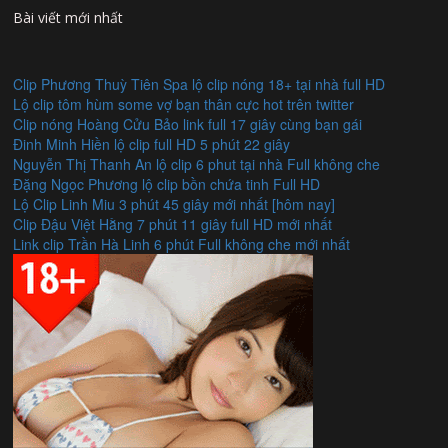
Bài viết mới nhất
Clip Phương Thuỳ Tiên Spa lộ clip nóng 18+ tại nhà full HD
Lộ clip tôm hùm some vợ bạn thân cực hot trên twitter
Clip nóng Hoàng Cửu Bảo link full 17 giây cùng bạn gái
Đinh Minh Hiền lộ clip full HD 5 phút 22 giây
Nguyễn Thị Thanh An lộ clip 6 phut tại nhà Full không che
Đặng Ngọc Phương lộ clip bồn chứa tinh Full HD
Lộ Clip Linh Miu 3 phút 45 giây mới nhất [hôm nay]
Clip Đậu Việt Hằng 7 phút 11 giây full HD mới nhất
Link clip Trần Hà Linh 6 phút Full không che mới nhất