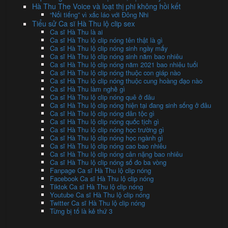
Hà Thu The Voice và loạt thị phi không hồi kết
“Nổi tiếng” vì xấc láo với Đông Nhi
Tiểu sử Ca sĩ Hà Thu lộ clip sex
Ca sĩ Hà Thu là ai
Ca sĩ Hà Thu lộ clip nóng tên thật là gì
Ca sĩ Hà Thu lộ clip nóng sinh ngày mấy
Ca sĩ Hà Thu lộ clip nóng sinh năm bao nhiêu
Ca sĩ Hà Thu lộ clip nóng năm 2021 bao nhiêu tuổi
Ca sĩ Hà Thu lộ clip nóng thuộc con giáp nào
Ca sĩ Hà Thu lộ clip nóng thuộc cung hoàng đạo nào
Ca sĩ Hà Thu làm nghề gì
Ca sĩ Hà Thu lộ clip nóng quê ở đâu
Ca sĩ Hà Thu lộ clip nóng hiện tại đang sinh sống ở đâu
Ca sĩ Hà Thu lộ clip nóng dân tộc gì
Ca sĩ Hà Thu lộ clip nóng quốc tịch gì
Ca sĩ Hà Thu lộ clip nóng học trường gì
Ca sĩ Hà Thu lộ clip nóng học ngành gì
Ca sĩ Hà Thu lộ clip nóng cao bao nhiêu
Ca sĩ Hà Thu lộ clip nóng cân nặng bao nhiêu
Ca sĩ Hà Thu lộ clip nóng số đo ba vòng
Fanpage Ca sĩ Hà Thu lộ clip nóng
Facebook Ca sĩ Hà Thu lộ clip nóng
Tiktok Ca sĩ Hà Thu lộ clip nóng
Youtube Ca sĩ Hà Thu lộ clip nóng
Twitter Ca sĩ Hà Thu lộ clip nóng
Từng bị tố là kẻ thứ 3