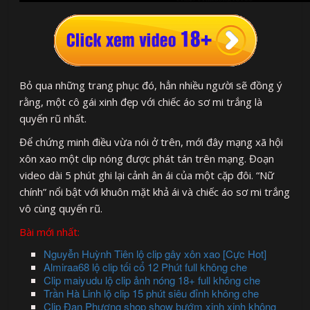
Bỏ qua những trang phục đó, hẳn nhiều người sẽ đồng ý
rằng, một cô gái xinh đẹp với chiếc áo sơ mi trắng là
quyến rũ nhất.
Để chứng minh điều vừa nói ở trên, mới đây mạng xã hội
xôn xao một clip nóng được phát tán trên mạng. Đoạn
video dài 5 phút ghi lại cảnh ân ái của một cặp đôi. “Nữ
chính” nổi bật với khuôn mặt khả ái và chiếc áo sơ mi trắng
vô cùng quyến rũ.
Bài mới nhất:
Nguyễn Huỳnh Tiên lộ clip gây xôn xao [Cực Hot]
Almiraa68 lộ clip tối cổ 12 Phút full không che
Clip maiyudu lộ clip ảnh nóng 18+ full không che
Trần Hà Linh lộ clip 15 phút siêu đỉnh không che
Clip Đan Phượng shop show bướm xinh xinh không