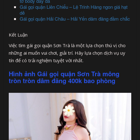
tơ body đẫy đà
Gái gọi quận Liên Chiểu – Lệ Trinh Hàng ngon giá hạt
dẻ
Gái gọi quận Hải Châu – Hải Yến dâm đãng đầm chắc
Kết Luận
Việc tìm gái gọi quận Sơn Trà là một lựa chọn thú vị cho
những ai muốn vui chơi, giải trí. Hãy lựa chọn dịch vụ uy
tín để có trải nghiệm tuyệt vời nhất.
Hình ảnh Gái gọi quận Sơn Trà mông
tròn tròn dâm đãng 400k bao phòng