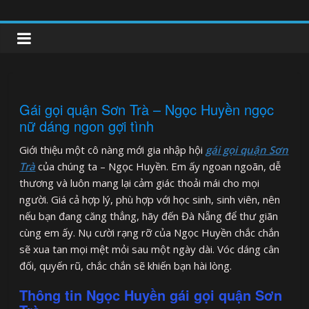
Skip
to
clipnonglive.com
content
Gái gọi quận Sơn Trà – Ngọc Huyền ngọc
nữ dáng ngon gợi tình
Giới thiệu một cô nàng mới gia nhập hội
gái gọi quận Sơn
Trà
của chúng ta – Ngọc Huyền. Em ấy ngoan ngoãn, dễ
thương và luôn mang lại cảm giác thoải mái cho mọi
người. Giá cả hợp lý, phù hợp với học sinh, sinh viên, nên
nếu bạn đang căng thẳng, hãy đến Đà Nẵng để thư giãn
cùng em ấy. Nụ cười rạng rỡ của Ngọc Huyền chắc chắn
sẽ xua tan mọi mệt mỏi sau một ngày dài. Vóc dáng cân
đối, quyến rũ, chắc chắn sẽ khiến bạn hài lòng.
Thông tin Ngọc Huyền gái gọi quận Sơn