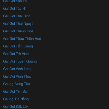
Gái Gọi Sơn La
Gái Gọi Tây Ninh
Gái Gọi Thái Bình
Gái Gọi Thái Nguyên
Gái Gọi Thanh Hóa
Gái Gọi Thừa Thiên Huế
Gái Gọi Tiền Giang
Gái Gọi Trà Vinh
Gái Gọi Tuyên Quang
Gái Gọi Vĩnh Long
Gái Gọi Vĩnh Phúc
Gái gọi Vũng Tàu
Gái Gọi Yên Bái
Gái gọi Đà Nẵng
Gái Gọi Đắk Lắk