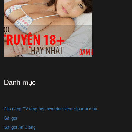
Danh mục
Clip nóng TV tổng hợp scandal video clip mới nhất
Gái gọi
Gái gọi An Giang