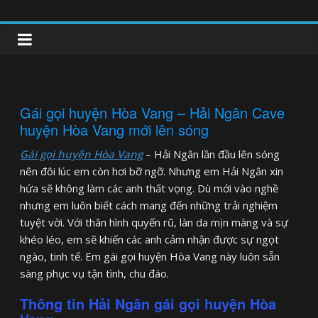
Skip
to
clipnonglive.com
content
Gái gọi huyện Hòa Vang – Hải Ngân Cave
huyện Hòa Vang mới lên sóng
Gái gọi huyện Hòa Vang
– Hải Ngân lần đầu lên sóng
nên đôi lúc em còn hơi bỡ ngỡ. Nhưng em Hải Ngân xin
hứa sẽ không làm các anh thất vọng. Dù mới vào nghề
nhưng em luôn biết cách mang đến những trải nghiệm
tuyệt vời. Với thân hình quyến rũ, làn da mịn màng và sự
khéo léo, em sẽ khiến các anh cảm nhận được sự ngọt
ngào, tinh tế. Em gái gọi huyện Hòa Vang này luôn sẵn
sàng phục vụ tận tình, chu đáo.
Thông tin Hải Ngân gái gọi huyện Hòa