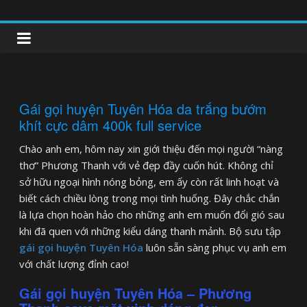
Skip
to
clipnonglive.com
content
Gái gọi huyện Tuyên Hóa da trắng bướm
khít cực dâm 400k full service
Chào anh em, hôm nay xin giới thiệu đến mọi người “nàng
thơ” Phương Thanh với vẻ đẹp đầy cuốn hút. Không chỉ
sở hữu ngoại hình nóng bỏng, em ấy còn rất linh hoạt và
biết cách chiều lòng trong mọi tình huống. Đây chắc chắn
là lựa chọn hoàn hảo cho những anh em muốn đổi gió sau
khi đã quen với những kiểu dáng thanh mảnh. Bộ sưu tập
gái gọi huyện Tuyên Hóa
luôn sẵn sàng phục vụ anh em
với chất lượng đỉnh cao!
Gái gọi huyện Tuyên Hóa – Phương