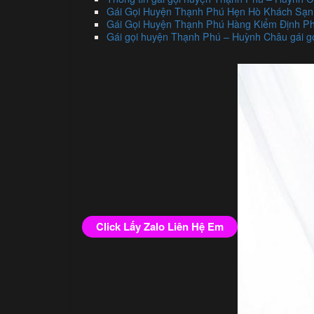
Gái Gọi Huyện Thạnh Phú Hẹn Hò Khách Sạn
Gái Gọi Huyện Thạnh Phú Hàng Kiểm Định Ph
Gái gọi huyện Thạnh Phú – Huỳnh Châu gái g
Click Lấy Zalo Liên Hệ Em