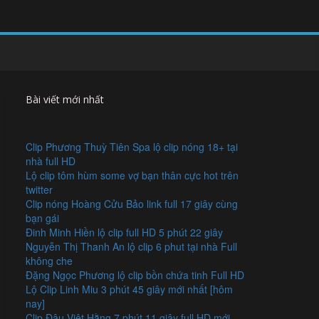
Bài viết mới nhất
Clip Phương Thuỳ Tiên Spa lộ clip nóng 18+ tại
nhà full HD
Lộ clip tôm hùm some vợ bạn thân cực hot trên
twitter
Clip nóng Hoàng Cửu Bảo link full 17 giây cùng
bạn gái
Đinh Minh Hiền lộ clip full HD 5 phút 22 giây
Nguyễn Thị Thanh An lộ clip 6 phut tại nhà Full
không che
Đặng Ngọc Phương lộ clip bồn chứa tinh Full HD
Lộ Clip Linh Miu 3 phút 45 giây mới nhất [hôm
nay]
Clip Đậu Việt Hằng 7 phút 11 giây full HD mới