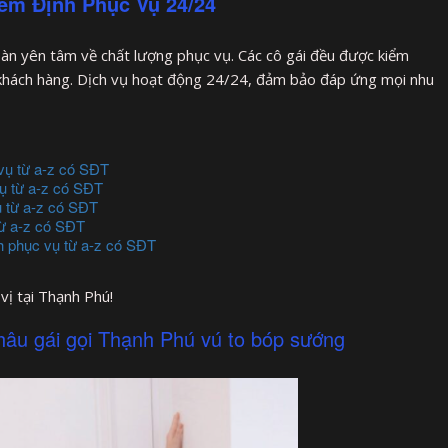
ểm Định Phục Vụ 24/24
oàn yên tâm về chất lượng phục vụ. Các cô gái đều được kiểm
o khách hàng. Dịch vụ hoạt động 24/24, đảm bảo đáp ứng mọi nhu
vụ từ a-z có SĐT
ụ từ a-z có SĐT
ụ từ a-z có SĐT
từ a-z có SĐT
h phục vụ từ a-z có SĐT
vị tại Thạnh Phú!
âu gái gọi Thạnh Phú vú to bóp sướng