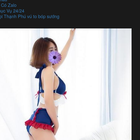
 Có Zalo
ục Vụ 24/24
ọi Thạnh Phú vú to bóp sướng