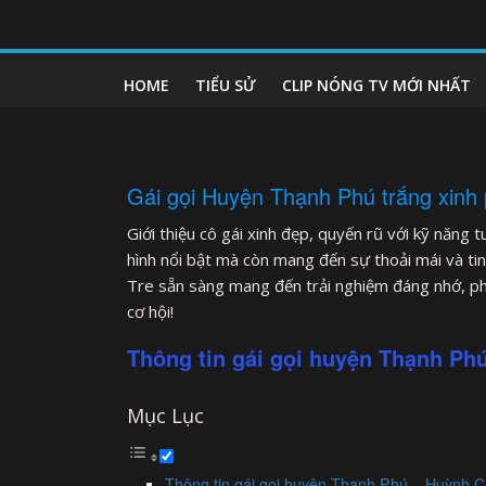
Skip
to
clipnonglive.com
content
HOME
TIỂU SỬ
CLIP NÓNG TV MỚI NHẤT
Gái gọi Huyện Thạnh Phú trắng xinh 
Giới thiệu cô gái xinh đẹp, quyến rũ với kỹ năng
hình nổi bật mà còn mang đến sự thoải mái và ti
Tre sẵn sàng mang đến trải nghiệm đáng nhớ, ph
cơ hội!
Thông tin gái gọi huyện Thạnh Ph
Mục Lục
Thông tin gái gọi huyện Thạnh Phú – Huỳnh 