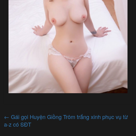
←
Gái gọi Huyện Giồng Trôm trắng xinh phục vụ từ
a-z có SĐT