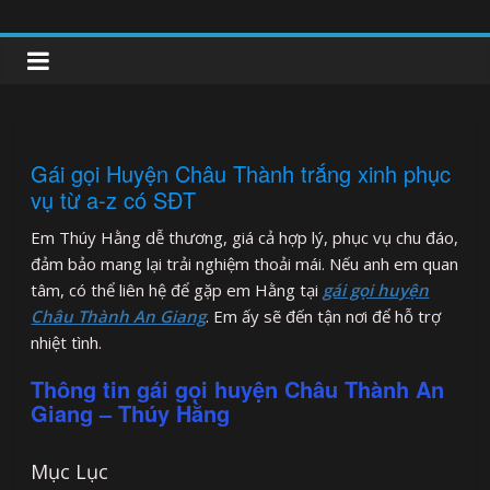
Skip
to
clipnonglive.com
content
Gái gọi Huyện Châu Thành trắng xinh phục
vụ từ a-z có SĐT
Em Thúy Hằng dễ thương, giá cả hợp lý, phục vụ chu đáo,
đảm bảo mang lại trải nghiệm thoải mái. Nếu anh em quan
tâm, có thể liên hệ để gặp em Hằng tại
gái gọi huyện
Châu Thành An Giang
. Em ấy sẽ đến tận nơi để hỗ trợ
nhiệt tình.
Thông tin gái gọi huyện Châu Thành An
Giang – Thúy Hằng
Mục Lục