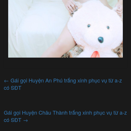
←
Gái gọi Huyện An Phú trắng xinh phục vụ từ a-z
có SĐT
Gái gọi Huyện Châu Thành trắng xinh phục vụ từ a-z
có SĐT
→