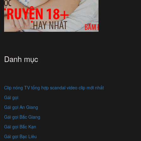
Danh mục
Clip nóng TV tổng hợp scandal video clip mới nhất
Gái gọi
Gái gọi An Giang
Gái gọi Bắc Giang
Gái gọi Bắc Kạn
Gái gọi Bạc Liêu