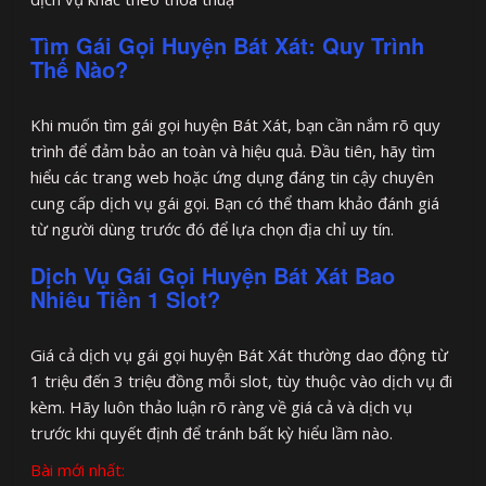
Tìm Gái Gọi Huyện Bát Xát: Quy Trình
Thế Nào?
Khi muốn tìm gái gọi huyện Bát Xát, bạn cần nắm rõ quy
trình để đảm bảo an toàn và hiệu quả. Đầu tiên, hãy tìm
hiểu các trang web hoặc ứng dụng đáng tin cậy chuyên
cung cấp dịch vụ gái gọi. Bạn có thể tham khảo đánh giá
từ người dùng trước đó để lựa chọn địa chỉ uy tín.
Dịch Vụ Gái Gọi Huyện Bát Xát Bao
Nhiêu Tiền 1 Slot?
Giá cả dịch vụ gái gọi huyện Bát Xát thường dao động từ
1 triệu đến 3 triệu đồng mỗi slot, tùy thuộc vào dịch vụ đi
kèm. Hãy luôn thảo luận rõ ràng về giá cả và dịch vụ
trước khi quyết định để tránh bất kỳ hiểu lầm nào.
Bài mới nhất: