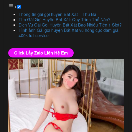
Thông tin gái gọi huyện Bát Xát – Thu Ba
Tìm Gái Gọi Huyện Bát Xát: Quy Trình Thế Nào?
Dịch Vụ Gái Gọi Huyện Bát Xát Bao Nhiêu Tiền 1 Slot?
Hình ảnh Gái gọi huyện Bát Xát vú hồng cực dâm giá
400k full service
Click Lấy Zalo Liên Hệ Em