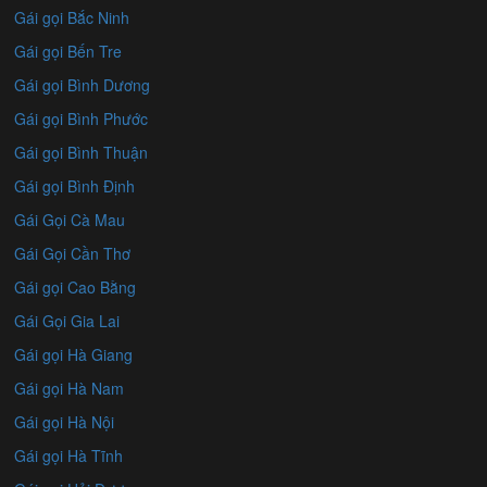
Gái gọi Bắc Ninh
Gái gọi Bến Tre
Gái gọi Bình Dương
Gái gọi Bình Phước
Gái gọi Bình Thuận
Gái gọi Bình Định
Gái Gọi Cà Mau
Gái Gọi Cần Thơ
Gái gọi Cao Bằng
Gái Gọi Gia Lai
Gái gọi Hà Giang
Gái gọi Hà Nam
Gái gọi Hà Nội
Gái gọi Hà Tĩnh