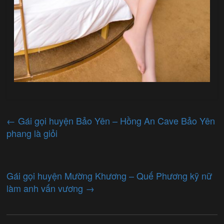
←
Gái gọi huyện Bảo Yên – Hồng An Cave Bảo Yên
phang là giỏi
Gái gọi huyện Mường Khương – Quế Phương kỹ nữ
làm anh vấn vương
→