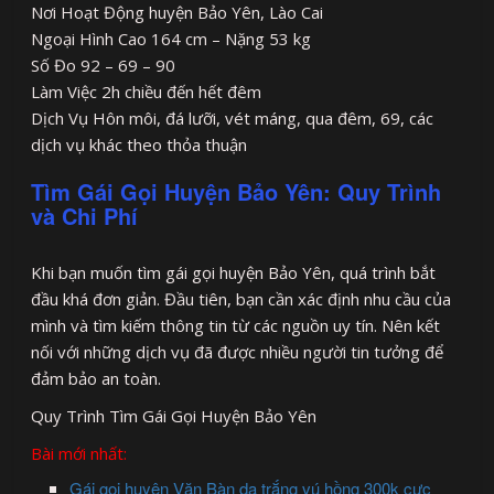
Nơi Hoạt Động huyện Bảo Yên, Lào Cai
Ngoại Hình Cao 164 cm – Nặng 53 kg
Số Đo 92 – 69 – 90
Làm Việc 2h chiều đến hết đêm
Dịch Vụ Hôn môi, đá lưỡi, vét máng, qua đêm, 69, các
dịch vụ khác theo thỏa thuận
Tìm Gái Gọi Huyện Bảo Yên: Quy Trình
và Chi Phí
Khi bạn muốn tìm gái gọi huyện Bảo Yên, quá trình bắt
đầu khá đơn giản. Đầu tiên, bạn cần xác định nhu cầu của
mình và tìm kiếm thông tin từ các nguồn uy tín. Nên kết
nối với những dịch vụ đã được nhiều người tin tưởng để
đảm bảo an toàn.
Quy Trình Tìm Gái Gọi Huyện Bảo Yên
Bài mới nhất:
Gái gọi huyện Văn Bàn da trắng vú hồng 300k cực