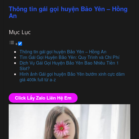
Thông tin gái gọi huyện Bảo Yên – Hồng
An
Mục Lục
Thông tin gái gọi huyện Bảo Yên – Hồng An
Tìm Gái Gọi Huyện Bảo Yên: Quy Trình và Chi Phí
Dịch Vụ Gái Gọi Huyện Bảo Yên Bao Nhiêu Tiền 1
Slot?
Hình ảnh Gái gọi huyện Bảo Yên bướm xinh cực dâm
giá 400k full từ a-z
Click Lấy Zalo Liên Hệ Em