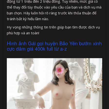
động từ 1 triệu đến 2 triệu đồng. Tuy nhiên, mức giá có
thể thay đổi tùy thuộc vào yêu cầu của bạn và dịch vụ mà
bạn chọn. Hãy luôn hỏi rõ ràng trước khi thỏa thuận để
tránh bất kỳ hiểu lầm nào.
Hy vọng những thông tin trên giúp bạn tìm được dịch vụ
phù hợp và an toàn!
Hình ảnh Gái gọi huyện Bảo Yên bướm xinh
cực dâm giá 400k full từ a-z