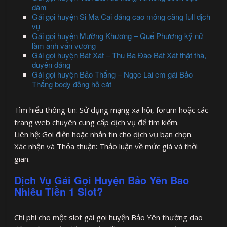
dâm
Gái gọi huyện Si Ma Cai dáng cao mông căng full dịch
vụ
Gái gọi huyện Mường Khương – Quế Phương kỹ nữ
làm anh vấn vương
Gái gọi huyện Bát Xát – Thu Ba Đào Bát Xát thật thà,
duyên dáng
Gái gọi huyện Bảo Thắng – Ngọc Lài em gái Bảo
Thắng body đồng hồ cát
Tìm hiểu thông tin: Sử dụng mạng xã hội, forum hoặc các
trang web chuyên cung cấp dịch vụ để tìm kiếm.
Liên hệ: Gọi điện hoặc nhắn tin cho dịch vụ bạn chọn.
Xác nhận và Thỏa thuận: Thảo luận về mức giá và thời
gian.
Dịch Vụ Gái Gọi Huyện Bảo Yên Bao
Nhiêu Tiền 1 Slot?
Chi phí cho một slot gái gọi huyện Bảo Yên thường dao