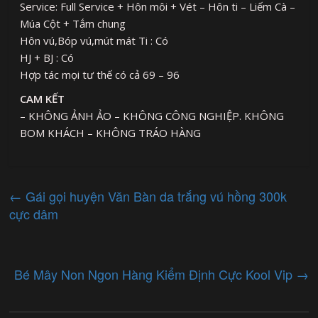
Service: Full Service + Hôn môi + Vét – Hôn ti – Liếm Cà –
Múa Cột + Tắm chung
Hôn vú,Bóp vú,mút mát Ti : Có
HJ + BJ : Có
Hợp tác mọi tư thế có cả 69 – 96
CAM KẾT
– KHÔNG ẢNH ẢO – KHÔNG CÔNG NGHIỆP. KHÔNG
BOM KHÁCH – KHÔNG TRÁO HÀNG
←
Gái gọi huyện Văn Bàn da trắng vú hồng 300k
cực dâm
Bé Mây Non Ngon Hàng Kiểm Định Cực Kool Vip
→