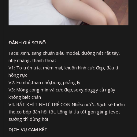
ĐÁNH GIÁ SƠ BỘ
Face: Xinh, sang chuẩn siêu model, đường nét rất tây,
nhẹ nhàng, thanh thoát
V1: To tròn trịa, mềm mại, khuôn hình cực đẹp, đầu ti
hồng rực
V2: Eo nhỏ,thân nhỏ,bụng phẳng lỳ
V3: Mông cong mịn và cực đẹp,sexy,doggy cả ngày
không biết chán
V4: RẤT KHÍT NHƯ TRẺ CON Nhiều nước. Sạch sẽ thơm
tho,co bóp đàn hồi tốt. Lông lá tỉa tót gọn gàng,tevet
sướng thì đừng hỏi
DỊCH VỤ CAM KẾT