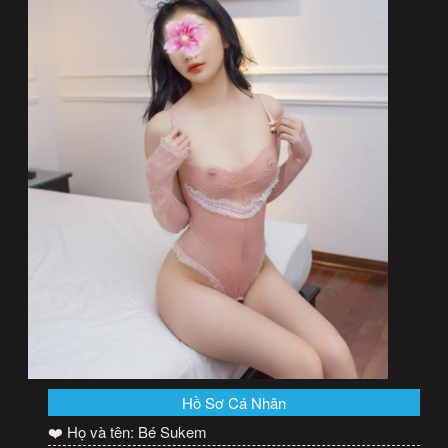
Hồ Sơ Cá Nhân
❤️ Họ và tên: Bé Sukem