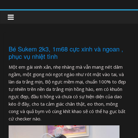
Skip
to
clipnonglive.com
content
Bé Sukem 2k3, 1m68 cực xinh và ngoan ,
phục vụ nhiệt tình
Một em gái xinh xắn, nhẹ nhàng mà vẫn mang nét dâm
ngầm, một giọng nói ngọt ngào như rót mật vào tai, và
làn da trắng mịn, Bộ ngực mềm mại, chuẩn 100% to đẹp
tự nhiên trên nền da trắng mịn hồng hào, em có khuôn
ngực đẹp, đầu ti hồng và chưa có sự hiện diện của dao
kéo ở đây, cho ta cảm giác chân thật, eo thon, mông
cong và quả bym vô cùng khít khao sẽ có thể hạ gục bất
cứ checker nào.