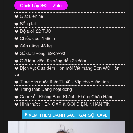
Click Lấy SĐT | Zalo
❤️ Giá: Liên hệ
❤️ Sống tại: --
❤️ Độ tuổi: 22 TUỔI
❤️ Chiều cao: 1.68 m
❤️ Cân nặng: 48 kg
❤️ Số đo 3 vòng: 89-59-90
❤️ Giờ làm việc: 9h sáng đến 2h đêm
❤️ Dịch vụ: Qua đêm Hôn môi Vét máng Dọn WC Hôn
vú
❤️ Time cho cuộc tình: Từ 40 - 50p cho cuộc tình
❤️ Trạng thái: Đang hoạt động
❤️ Cam kết: Không Bom Khách. Không Cháo Hàng
❤️ Hình thức: HẸN GẶP & GỌI ĐIỆN, NHẮN TIN
XEM THÊM DANH SÁCH GÁI GỌI CAVE